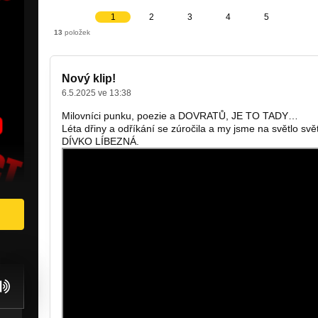
1
2
3
4
5
13
položek
Nový klip!
6.5.2025 ve 13:38
Milovníci punku, poezie a DOVRATŮ, JE TO TADY…
Léta dřiny a odříkání se zúročila a my jsme na světlo svět
DÍVKO LÍBEZNÁ.