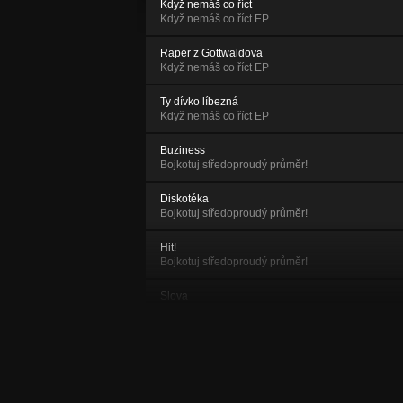
Když nemáš co říct
Když nemáš co říct EP
Raper z Gottwaldova
Když nemáš co říct EP
Ty dívko líbezná
Když nemáš co říct EP
Buziness
Bojkotuj středoproudý průměr!
Diskotéka
Bojkotuj středoproudý průměr!
Hit!
Bojkotuj středoproudý průměr!
Slova
Bojkotuj středoproudý průměr!
Akční hrdina
Bojkotuj středoproudý průměr!
Dělej mír