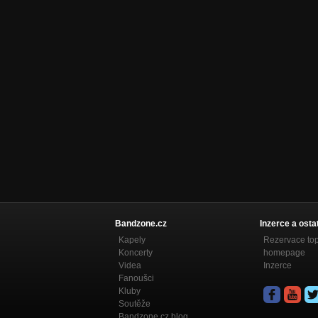
Bandzone.cz
Inzerce a osta
Kapely
Rezervace to
Koncerty
homepage
Videa
Inzerce
Fanoušci
Kluby
Soutěže
Bandzone.cz blog