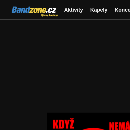
Bandzone.cz
Aktivity
Kapely
Konce
žijeme hudbou