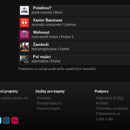
Poletíme?
punk-country
/
Brno
Xavier Baumaxa
acoustic-crossover
/
Litvínov
Wohnout
rock-world music
/
Praha 3
Žamboši
folk-progressive
/
Vsetín
Psí vojáci
alternative
/
Praha
Podobnost se určuje podle počtu společných fanoušků.
tní projekty
Služby pro kapely
Podpora
p promo pozice na
Presskity
Nápověda &
FAQ
Prodejhudbu.cz
Kontakt
Doprava kapel
Podmínky používání
O Bandzone.cz
Loga a dtp.