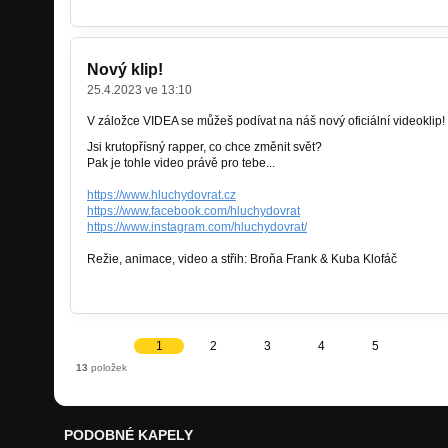
Nový klip!
25.4.2023 ve 13:10
V záložce VIDEA se můžeš podívat na náš nový oficiální videoklip!
Jsi krutopřísný rapper, co chce změnit svět?
Pak je tohle video právě pro tebe...
https://www.hluchydovrat.cz
https://www.facebook.com/hluchydovrat
https://www.instagram.com/hluchydovrat/
Režie, animace, video a střih: Broňa Frank & Kuba Klofáč
1
2
3
4
5
13
položek
PODOBNÉ KAPELY