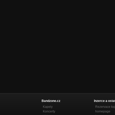
Bandzone.cz
Inzerce a osta
Kapely
Rezervace to
Koncerty
homepage