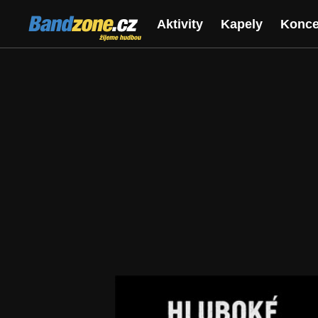
Bandzone.cz
Aktivity
Kapely
Konce
žijeme hudbou