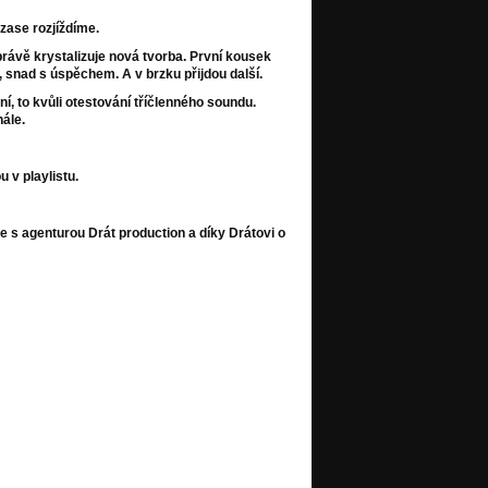
 zase rozjíždíme.
rávě krystalizuje nová tvorba. První kousek
 snad s úspěchem. A v brzku přijdou další.
, to kvůli otestování tříčlenného soundu.
nále.
u v playlistu.
e s agenturou Drát production a díky Drátovi o