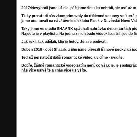
2017:Nevyhráli jsme už nic, páč jsme šest let nehráli, ale teď už to
Tlaky prostředí nás zkomprimovaly do tříčlenné sestavy ve které p
jsme otestovali na návštěvnících klubu Písek v Devínské Nové Vsi,
Taky jsme ve studiu SHAARK spáchali nahrávku dvou starších písní
Najdete je v playlistu. Na jednu z nich bude videoklip, střih jde do fi
Jak řekli, tak udělali, klip je hotov. Jen se podívat.
Duben 2018 - opět Shaark, z jihu jsme přivezli tři nové pecky, už jso
Teď už jen natočit další romantické video, uvidíme - uvidíte.
Dobře, žádné romantické video zatím není, co však je, je spoluprác
nás více uslyšíte a i nás více uslyšíte.
Sestavu kapely nyní tvoří:
Pepa PepaS Sedlář- kytara, zpěv,
Dan Koblížek Koblih - bicí
Petr Héna Henis - baskytara