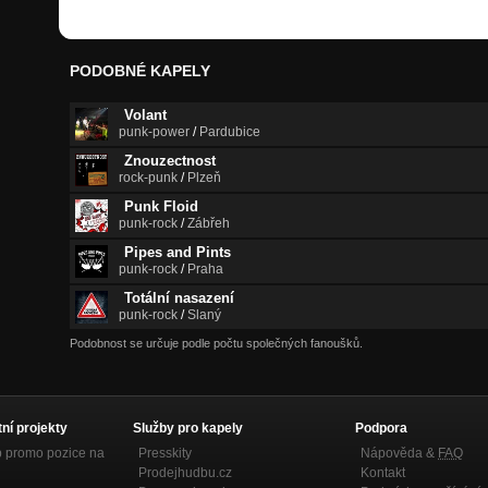
PODOBNÉ KAPELY
Volant
punk-power
/
Pardubice
Znouzectnost
rock-punk
/
Plzeň
Punk Floid
punk-rock
/
Zábřeh
Pipes and Pints
punk-rock
/
Praha
Totální nasazení
punk-rock
/
Slaný
Podobnost se určuje podle počtu společných fanoušků.
tní projekty
Služby pro kapely
Podpora
p promo pozice na
Presskity
Nápověda &
FAQ
Prodejhudbu.cz
Kontakt