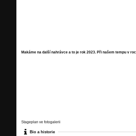
Září 2019 - z našich posledních pěti
takové minialbum s kreativním názv
mít zájem, nechť nám napíše mail
placku. Bratru za 120,-Kč včetně p
Makáme na další nahrávce a to je rok 2023. Při našem tempu v roc
Kontakt:
Pepa Sedlář 734 632 565
hlubokebezvedomiband@gmail.co
Technické požadavky:
Stageplan ve fotogalerii
Bio a historie