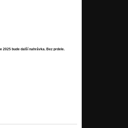
 nahrávek jsme sestavili
em First Five. Kdo bude
a a my mu pošleme
oštovného. Cizímu taky.
e 2025 bude další nahrávka. Bez prdele.
m