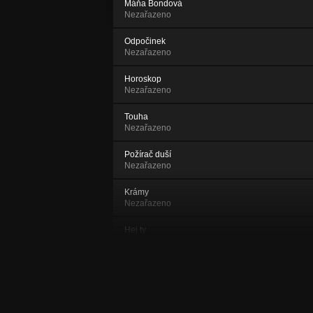
Máňa Bondová
Nezařazeno
Odpočinek
Nezařazeno
Horoskop
Nezařazeno
Touha
Nezařazeno
Požírač duší
Nezařazeno
Krámy
Nezařazeno
Hej ty
Nezařazeno
Zločin
Nezařazeno
Delirium