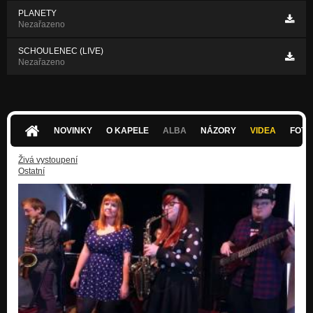
PLANETY
Nezařazeno
SCHOULENEC (LIVE)
Nezařazeno
NOVINKY
O KAPELE
ALBA
NÁZORY
VIDEA
FOTK
Živá vystoupení
Ostatní