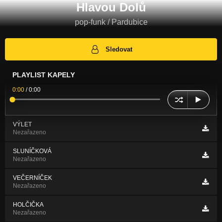
Hlavou Dolů
pop-funk / Pardubice
Sledovat
PLAYLIST KAPELY
0:00
/
0:00
VÝLET
Nezařazeno
SLUNÍČKOVÁ
Nezařazeno
VEČERNÍČEK
Nezařazeno
HOLČIČKA
Nezařazeno