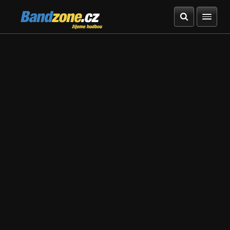
Bandzone.cz
žijeme hudbou