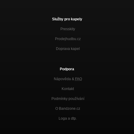
Služby pro kapely
Presskity
Prodejhudbu.cz
Doprava kapel
Podpora
Nápověda &
FAQ
Kontakt
Podmínky používání
O Bandzone.cz
Loga a dtp.