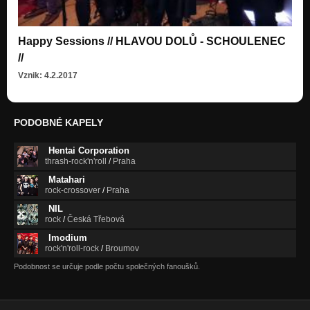
Happy Sessions // HLAVOU DOLŮ - SCHOULENEC
//
Vznik: 4.2.2017
PODOBNÉ KAPELY
Hentai Corporation
thrash-rock'n'roll
/
Praha
Matahari
rock-crossover
/
Praha
NIL
rock
/
Česká Třebová
Imodium
rock'n'roll-rock
/
Broumov
Podobnost se určuje podle počtu společných fanoušků.