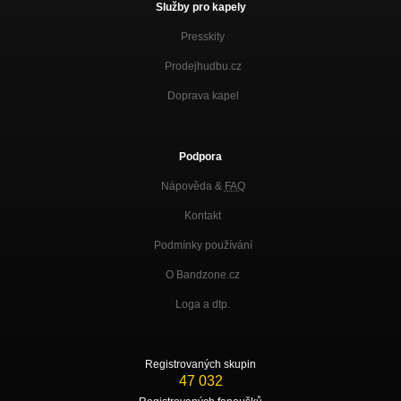
Služby pro kapely
Presskity
Prodejhudbu.cz
Doprava kapel
Podpora
Nápověda &
FAQ
Kontakt
Podmínky používání
O Bandzone.cz
Loga a dtp.
Registrovaných skupin
47 032