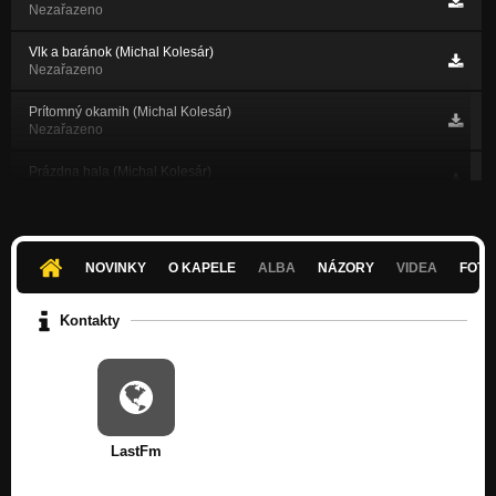
Nezařazeno
Vlk a baránok (Michal Kolesár)
Nezařazeno
Prítomný okamih (Michal Kolesár)
Nezařazeno
Prázdna hala (Michal Kolesár)
Nezařazeno
Symbiont (Michal Kolesár)
Nezařazeno
NOVINKY
O KAPELE
ALBA
NÁZORY
VIDEA
FOTK
Chyba nie je v číslach (Michal Kolesár)
Nezařazeno
Kontakty
Súčasť celku (Michal Kolesár)
Nezařazeno
Viac než zákon (Michal Kolesár)
Nezařazeno
LastFm
Potenciál (ne)násilia (Michal Kolesár)
Nezařazeno