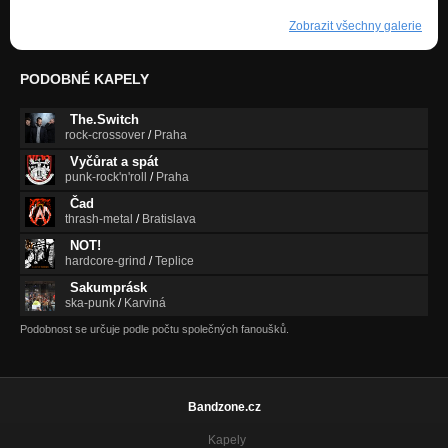
Zobrazit všechny galerie
PODOBNÉ KAPELY
The.Switch
rock-crossover
/
Praha
Vyčůrat a spát
punk-rock'n'roll
/
Praha
Čad
thrash-metal
/
Bratislava
NOT!
hardcore-grind
/
Teplice
Sakumprásk
ska-punk
/
Karviná
Podobnost se určuje podle počtu společných fanoušků.
Bandzone.cz
Kapely