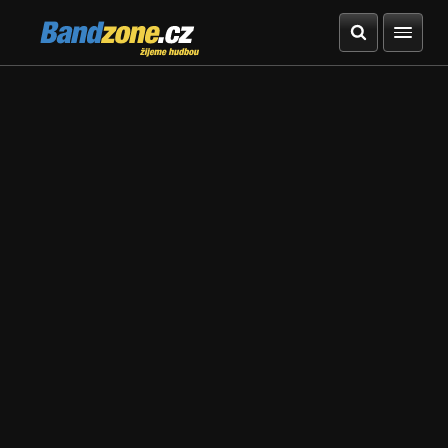
Bandzone.cz
žijeme hudbou