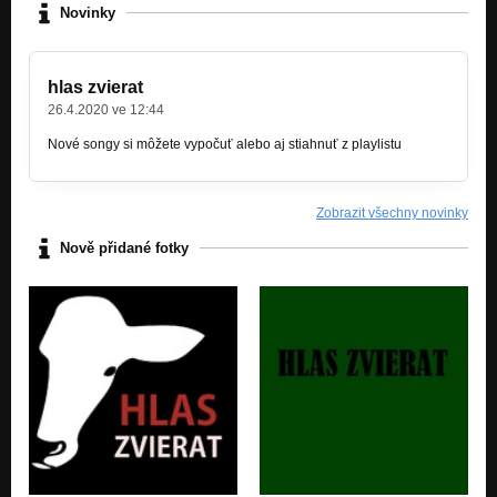
Novinky
Vegán je nadčlovek (diss) (Jiří Čmolík)
Nezařazeno
hlas zvierat
26.4.2020 ve 12:44
Nové songy si môžete vypočuť alebo aj stiahnuť z playlistu
Zobrazit všechny novinky
Nově přidané fotky