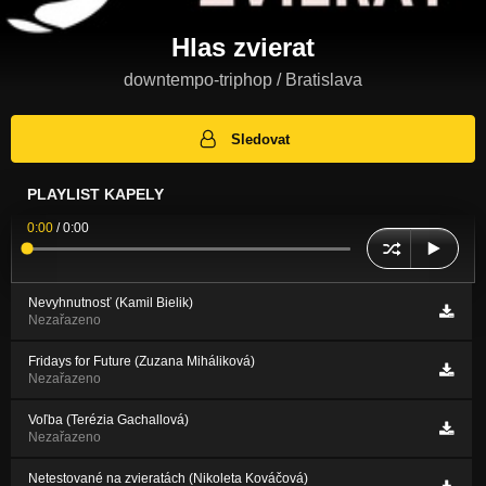
Hlas zvierat
downtempo-triphop / Bratislava
Sledovat
PLAYLIST KAPELY
0:00
/
0:00
Nevyhnutnosť (Kamil Bielik)
Nezařazeno
Fridays for Future (Zuzana Miháliková)
Nezařazeno
Voľba (Terézia Gachallová)
Nezařazeno
Netestované na zvieratách (Nikoleta Kováčová)