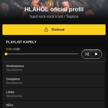
HLAHOL oficial profil
hard rock-rock'n'roll / Teplice
Sledovat
PLAYLIST KAPELY
0:00
/
0:00
Nostradamus
Nezařazeno
Dalajláma
Nezařazeno
Láska
Nezařazeno
Můra