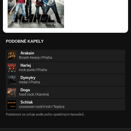
HLAHOL - Dělnická 2018
Nezařazeno
HLAHOL - Svítání 2018
Nezařazeno
HLAHOL - Tango 2018
PODOBNÉ KAPELY
Nezařazeno
Arakain
Hlahol - Na hoře říp 2014
thrash-heavy
/
Praha
Nezařazeno
Harlej
rock-punk
/
Praha
Hlahol - Neserzem 2014
Nezařazeno
Dymytry
metal
/
Praha
Hlahol - Zimní večery 2013
Doga
Nezařazeno
hard rock
/
Karviná
Schlak
crossover-rock'n'roll
/
Teplice
Podobnost se určuje podle počtu společných fanoušků.