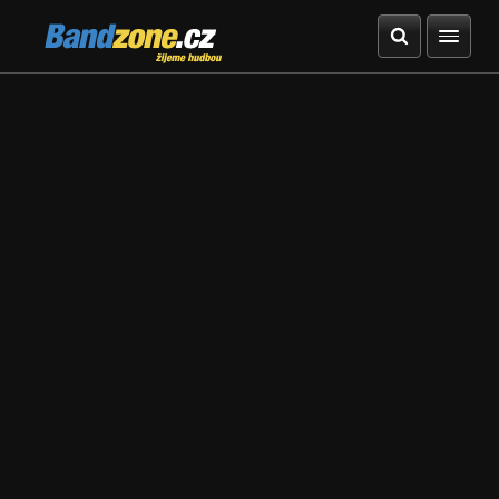
Bandzone.cz
žijeme hudbou