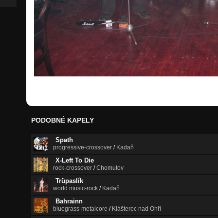
PODOBNÉ KAPELY
Spath
progressive-crossover
/
Kadaň
X-Left To Die
rock-crossover
/
Chomutov
Trüpaslík
world music-rock
/
Kadaň
Bahrainn
bluegrass-metalcore
/
Klášterec nad Ohří