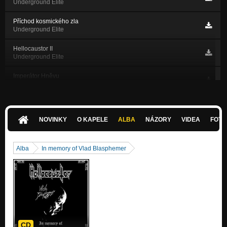
Underground Elite
Příchod kosmického zla
Underground Elite
Hellocaustor II
Underground Elite
Imperátor Hněvu
Bestial Thrash Attack
Hellocaustor
Bestial Thrash Attack
NOVINKY
O KAPELE
ALBA
NÁZORY
VIDEA
FOTK
Příslib Smrti
Bestial Thrash Attack
Alba
In memory of Vlad Blasphemer
Lidskej Lovec
Bestial Thrash Attack
T.T.D.
Bestial Thrash Attack
CD