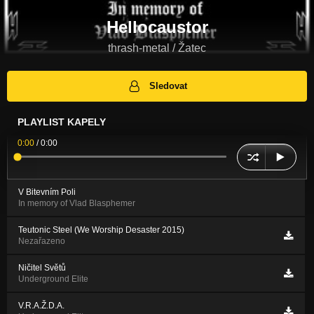
Hellocaustor
thrash-metal / Žatec
Sledovat
PLAYLIST KAPELY
0:00
/
0:00
V Bitevním Poli
In memory of Vlad Blasphemer
Teutonic Steel (We Worship Desaster 2015)
Nezařazeno
Ničitel Světů
Underground Elite
V.R.A.Ž.D.A.