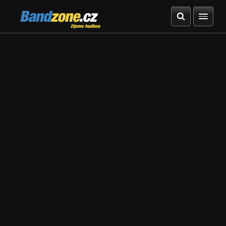
Bandzone.cz
žijeme hudbou