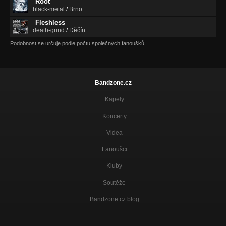
Root
black-metal
/
Brno
Fleshless
death-grind
/
Děčín
Podobnost se určuje podle počtu společných fanoušků.
Bandzone.cz
Kapely
Koncerty
Videa
Fanoušci
Kluby
Soutěže
Bandzone.cz blog