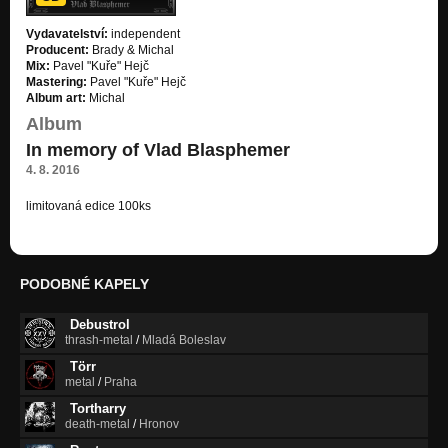
Vydavatelství:
independent
Producent:
Brady & Michal
Mix:
Pavel "Kuře" Hejč
Mastering:
Pavel "Kuře" Hejč
Album art:
Michal
Album
In memory of Vlad Blasphemer
4. 8. 2016
limitovaná edice 100ks
PODOBNÉ KAPELY
Debustrol
thrash-metal
/
Mladá Boleslav
Törr
metal
/
Praha
Tortharry
death-metal
/
Hronov