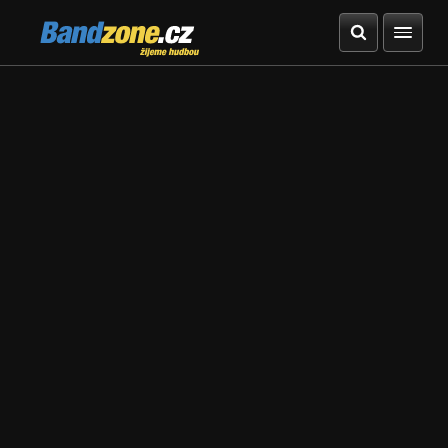
Bandzone.cz
žijeme hudbou