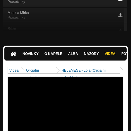
Prasečinky
Mirek a Mirka
Prasečinky
Růže
Prasečinky
Prase
Prasečinky
NOVINKY
O KAPELE
ALBA
NÁZORY
VIDEA
FOTK
Studna
Prasečinky
Videa
Oficiální
HELEMESE - Lola (Oficiální
Hampejz
videoklipy
videoklip)
Prasečinky
Bakalářka
Prasečinky
Lola
Prasečinky
Doma je doma
Prasečinky