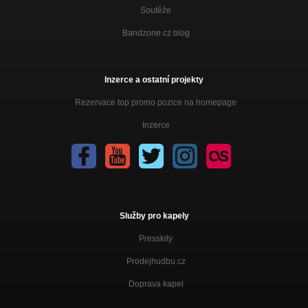
Šnyclperkelt
Soutěže
Bandzone.cz blog
Lola
Šnyclperkelt
Růže
Inzerce a ostatní projekty
Šnyclperkelt
Rezervace top promo pozice na homepage
Inzerce
Služby pro kapely
Presskity
Prodejhudbu.cz
Doprava kapel