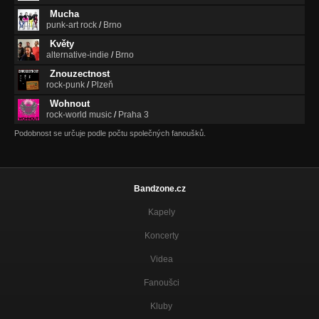
Šaľena ja bula
Mucha
Bublinky
punk-art rock
/
Brno
Květy
Palety
alternative-indie
/
Brno
Bublinky
Znouzectnost
rock-punk
/
Plzeň
Dotykáč
Bublinky
Wohnout
rock-world music
/
Praha 3
Bič
Podobnost se určuje podle počtu společných fanoušků.
Bublinky
Femfatál
Bublinky
Bandzone.cz
Šmytec
Bublinky
Kapely
Koncerty
Ej, Toňo
Šnyclperkelt
Videa
Šnyclperkelt
Fanoušci
Šnyclperkelt
Kluby
Doma je doma