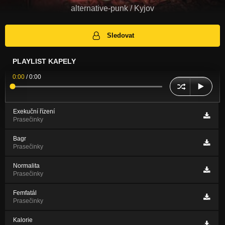
alternative-punk / Kyjov
Sledovat
PLAYLIST KAPELY
0:00
/
0:00
Exekuční řízení
Prasečinky
Bagr
Prasečinky
Normalita
Prasečinky
Femfatál
Prasečinky
Kalorie