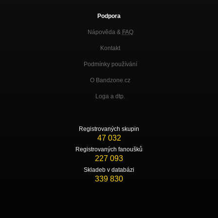
Podpora
Nápověda &
FAQ
Kontakt
Podmínky používání
O Bandzone.cz
Loga a dtp.
Registrovaných skupin
47 032
Registrovaných fanoušků
227 093
Skladeb v databázi
339 830