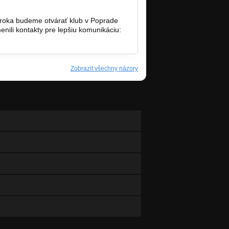
i roka budeme otvárať klub v Poprade
enili kontakty pre lepšiu komunikáciu:
Zobrazit všechny názory