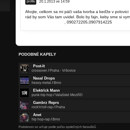
profilu
20.1.2013 ve 14:59
Ahojte, celkom sa mi páči vaša tvorba a keďže v polovic
rád by som Vás tam uvidel. Bolo by fajn, keby sme si vym
marek.duda@post.sk
, 090272205,0907914225
PODOBNÉ KAPELY
Post-It
crossover
/
Praha - Vršovice
Nasal Drops
heavy-metal
/
Brno
Elektrïck Mann
punk-hip hop
/
Valašské Meziříčí
Gambrz Reprs
rock'n'roll-rap
/
Praha
Anet
hip hop-rap
/
Brno
Podobnost se určuje podle počtu společných fanoušků.