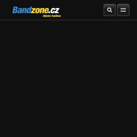
Bandzone.cz
žijeme hudbou