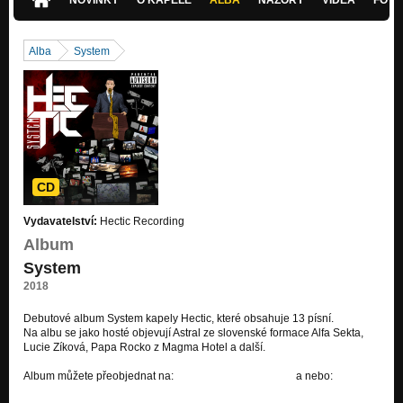
Alba
System
CD
Vydavatelství:
Hectic Recording
Album
System
2018
Debutové album System kapely Hectic, které obsahuje 13 písní.
Na albu se jako hosté objevují Astral ze slovenské formace Alfa Sekta,
Lucie Zíková, Papa Rocko z Magma Hotel a další.
Album můžete přeobjednat na:
shop.hectic@gmail.com
a nebo:
https://www.facebook.com/hectic.cz/shop/