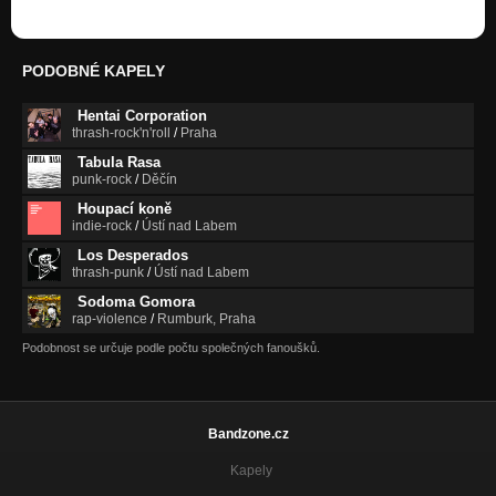
PODOBNÉ KAPELY
Hentai Corporation
thrash-rock'n'roll
/
Praha
Tabula Rasa
punk-rock
/
Děčín
Houpací koně
indie-rock
/
Ústí nad Labem
Los Desperados
thrash-punk
/
Ústí nad Labem
Sodoma Gomora
rap-violence
/
Rumburk, Praha
Podobnost se určuje podle počtu společných fanoušků.
Bandzone.cz
Kapely