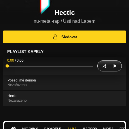
Hectic
nu-metal-rap / Ústí nad Labem
Sledovat
PLAYLIST KAPELY
0:00
/
0:00
Posedl mě démon
Nezařazeno
Hectic
Nezařazeno
NOVINKY
O KAPELE
ALBA
NÁZORY
VIDEA
FOTK