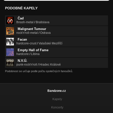
PODOBNÉ KAPELY
Čad
thrash-metal
/
Bratislava
Malignant Tumour
rock'n'roll-metal
/
Ostrava
Facan
hardcore-crust
/
Valašské Meziříčí
Empty Hall of Fame
hardcore
/
Libina
N.V.Ú.
punk-rock'n'roll
/
Hradec Králové
Podobnost se určuje podle počtu společných fanoušků.
Bandzone.cz
Kapely
Koncerty