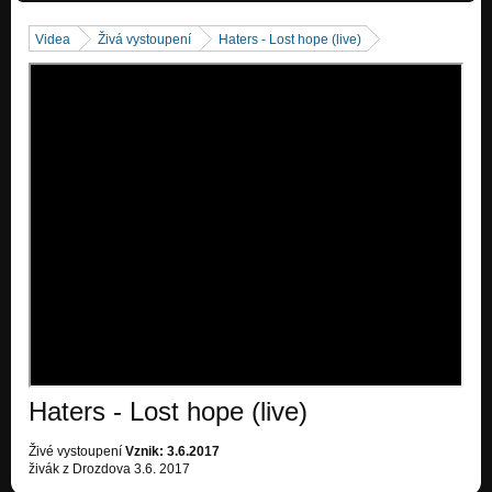
Never Go Back
Nezařazeno
Videa
Živá vystoupení
Haters - Lost hope (live)
Stay Blind
Nezařazeno
Haters - Lost hope (live)
Živé vystoupení
Vznik: 3.6.2017
živák z Drozdova 3.6. 2017