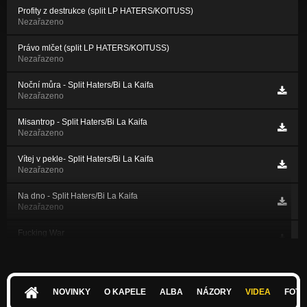
Profity z destrukce (split LP HATERS/KOITUSS)
Nezařazeno
Právo mlčet (split LP HATERS/KOITUSS)
Nezařazeno
Noční můra - Split Haters/Bi La Kaifa
Nezařazeno
Misantrop - Split Haters/Bi La Kaifa
Nezařazeno
Vítej v pekle- Split Haters/Bi La Kaifa
Nezařazeno
Na dno - Split Haters/Bi La Kaifa
Nezařazeno
Fucking War
Nezařazeno
I Hate You
Nezařazeno
NOVINKY
O KAPELE
ALBA
NÁZORY
VIDEA
FOTK