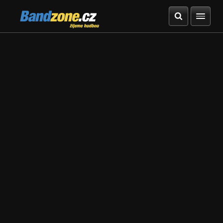
Bandzone.cz
žijeme hudbou