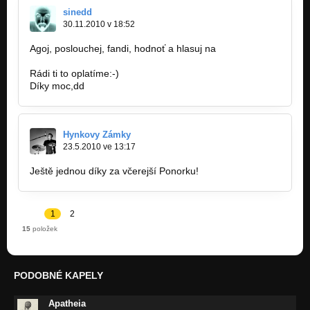
sinedd
30.11.2010 v 18:52
Agoj, poslouchej, fandi, hodnoť a hlasuj na
http://treefrog.rock.cz/
Rádi ti to oplatíme:-)
Díky moc,dd
Hynkovy Zámky
23.5.2010 ve 13:17
Ještě jednou díky za včerejší Ponorku!
1
2
15
položek
PODOBNÉ KAPELY
Apatheia