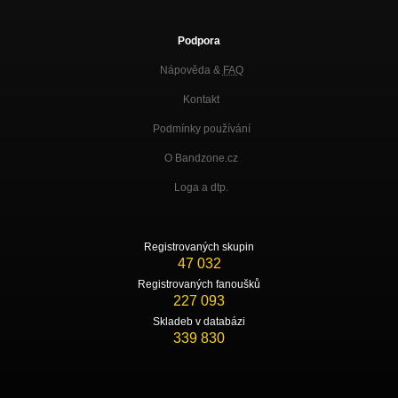
Podpora
Nápověda &
FAQ
Kontakt
Podmínky používání
O Bandzone.cz
Loga a dtp.
Registrovaných skupin
47 032
Registrovaných fanoušků
227 093
Skladeb v databázi
339 830