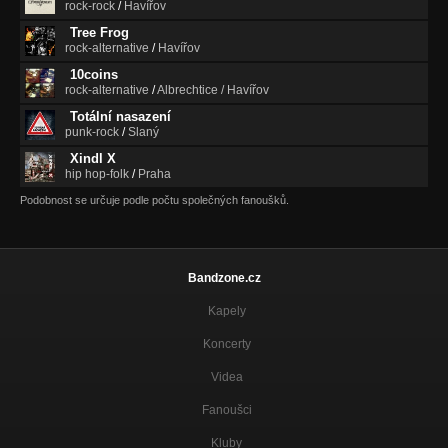
rock-rock
/
Havířov
Tree Frog
rock-alternative
/
Havířov
10coins
rock-alternative
/
Albrechtice / Havířov
Totální nasazení
punk-rock
/
Slaný
Xindl X
hip hop-folk
/
Praha
Podobnost se určuje podle počtu společných fanoušků.
Bandzone.cz
Kapely
Koncerty
Videa
Fanoušci
Kluby