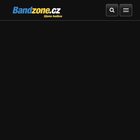
Bandzone.cz
žijeme hudbou