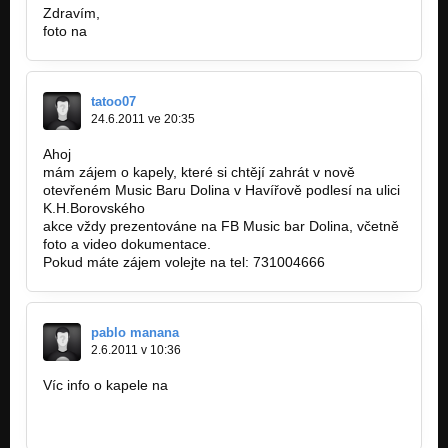
Zdravím,
foto na
http://www.photomusic.cz/report/706…
tatoo07
24.6.2011 ve 20:35
Ahoj
mám zájem o kapely, které si chtějí zahrát v nově
otevřeném Music Baru Dolina v Havířově podlesí na ulici
K.H.Borovského
akce vždy prezentováne na FB Music bar Dolina, včetně
foto a video dokumentace.
Pokud máte zájem volejte na tel: 731004666
pablo manana
2.6.2011 v 10:36
Víc info o kapele na
www.wix.com/deadhappydog/happydog