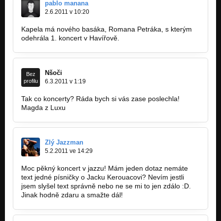
pablo manana
2.6.2011 v 10:20
Kapela má nového basáka, Romana Petráka, s kterým
odehrála 1. koncert v Havířově.
Nšoči
Bez
profilu
6.3.2011 v 1:19
Tak co koncerty? Ráda bych si vás zase poslechla!
Magda z Luxu
Zlý Jazzman
5.2.2011 ve 14:29
Moc pěkný koncert v jazzu! Mám jeden dotaz nemáte
text jedné písničky o Jacku Kerouacovi? Nevím jestli
jsem slyšel text správně nebo ne se mi to jen zdálo :D.
Jinak hodně zdaru a smažte dál!