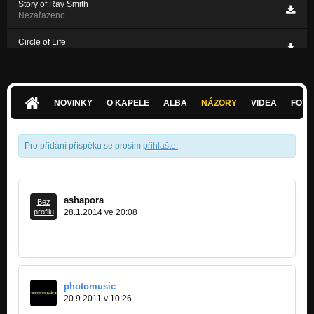
Story of Ray Smith
Nezařazeno
Circle of Life
Nezařazeno
NOVINKY
O KAPELE
ALBA
NÁZORY
VIDEA
FOTK
Pro přidání příspěku se prosím
přihlašte
.
ashapora
Bez
profilu
28.1.2014 ve 20:08
A co basman Solář???????
photomusic
20.9.2011 v 10:26