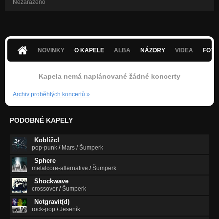
Nezařazeno
NOVINKY
O KAPELE
ALBA
NÁZORY
VIDEA
FOTK
Kapela nemá naplánované žádné koncerty
Archiv proběhlých koncertů
»
PODOBNÉ KAPELY
Koblížc!
pop-punk
/
Mars / Šumperk
Sphere
metalcore-alternative
/
Šumperk
Shockwave
crossover
/
Šumperk
Notgravit(d)
rock-pop
/
Jeseník