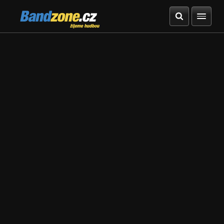
Bandzone.cz
žijeme hudbou