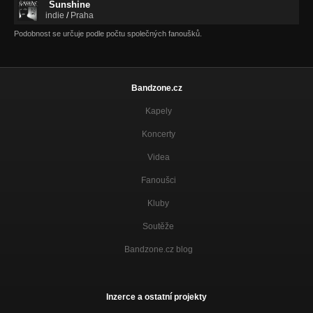
Sunshine
indie
/
Praha
Podobnost se určuje podle počtu společných fanoušků.
Bandzone.cz
Kapely
Koncerty
Videa
Fanoušci
Kluby
Soutěže
Bandzone.cz blog
Inzerce a ostatní projekty