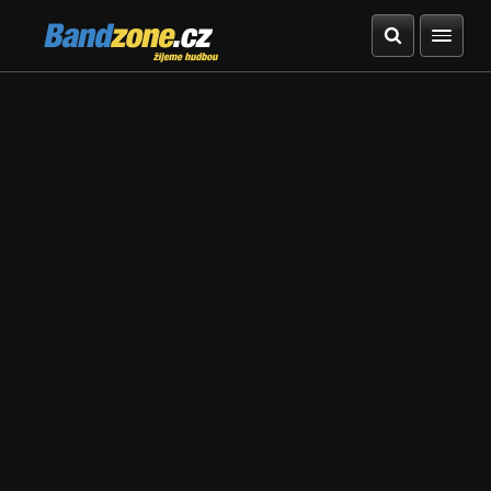
Bandzone.cz
žijeme hudbou