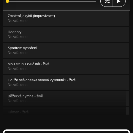
Zmatení jazyků (improvizace)
Nezařazeno
Hodnoty
Nezařazeno
Syndrom vyhoření
Nezařazeno
Mou strunu zvuč dál - živě
Nezařazeno
Co, že seš dneska taková vyfiknutá? - živě
Nezařazeno
Běžecká hymna - živě
Nezařazeno
Kámen - živě
Nezařazeno
Šílená - živě