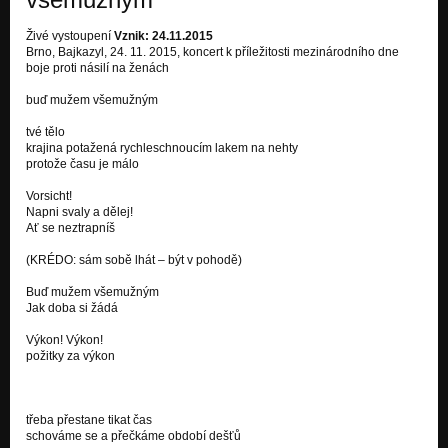
Co, že seš dneska taková vyfiknutá? - živě z rádia Proglas
Živé vystoupení
Vznik: 24.11.2015
Nezařazeno
Brno, Bajkazyl, 24. 11. 2015, koncert k příležitosti mezinárodního dne
boje proti násilí na ženách
Kámen - živě z rádia Proglas
Nezařazeno
buď mužem všemužným
Běžecká hymna
tvé tělo
Nezařazeno
krajina potažená rychleschnoucím lakem na nehty
protože času je málo
Noční klid
Vorsicht!
Nezařazeno
Napni svaly a dělej!
Ať se neztrapníš
(KRÉDO: sám sobě lhát – být v pohodě)
Buď mužem všemužným
Jak doba si žádá
Výkon! Výkon!
požitky za výkon
třeba přestane tikat čas
schováme se a přečkáme období dešťů