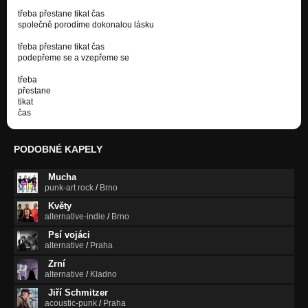
třeba přestane tikat čas
společně porodíme dokonalou lásku
třeba přestane tikat čas
podepřeme se a vzepřeme se
třeba
přestane
tikat
čas
PODOBNÉ KAPELY
Mucha
punk-art rock
/
Brno
Květy
alternative-indie
/
Brno
Psí vojáci
alternative
/
Praha
Zrní
alternative
/
Kladno
Jiří Schmitzer
acoustic-punk
/
Praha