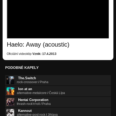
Haelo: Away (acoustic)
Oficiální videoklip
Vznik: 17.4.2013
PODOBNÉ KAPELY
The.Switch
rock-crossover
/
Praha
Ion at an
alternative-metalcore
/
Česká Lípa
Hentai Corporation
thrash-rock'n'roll
/
Praha
Kannout
alternative-post rock
/
Jihlava