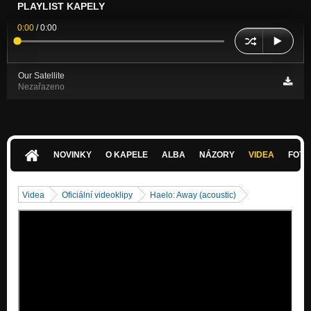
PLAYLIST KAPELY
0:00
/
0:00
Our Satellite
Nezařazeno
NOVINKY
O KAPELE
ALBA
NÁZORY
VIDEA
FOTK
Videa
Oficiální videoklipy
Haelo: Away (acoustic)