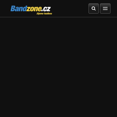
Bandzone.cz
žijeme hudbou