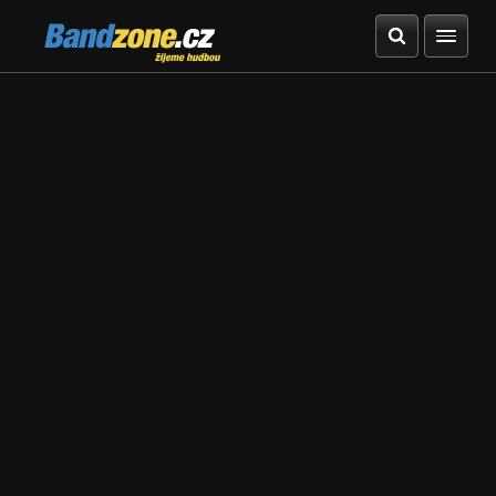
Bandzone.cz
žijeme hudbou