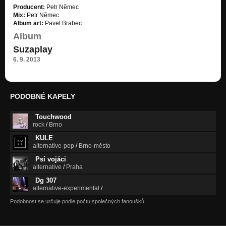
Producent:
Petr Němec
Mix:
Petr Němec
Album art:
Pavel Brabec
Album
Suzaplay
6. 9. 2013
PODOBNÉ KAPELY
Touchwood
rock
/
Brno
KULE
alternative-pop
/
Brno-město
Psí vojáci
alternative
/
Praha
Dg 307
alternative-experimental
/
Podobnost se určuje podle počtu společných fanoušků.