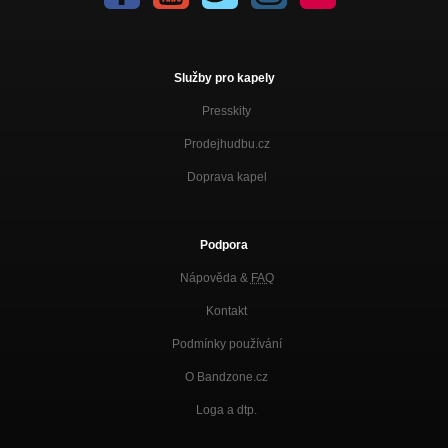
Služby pro kapely
Presskity
Prodejhudbu.cz
Doprava kapel
Podpora
Nápověda &
FAQ
Kontakt
Podmínky používání
O Bandzone.cz
Loga a dtp.