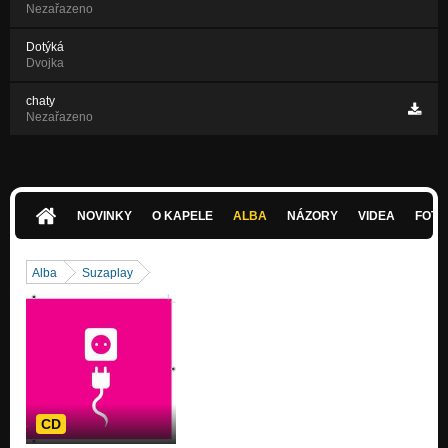
Nezařazeno
Dotýká
Dvojka
chaty
Nezařazeno
NOVINKY
O KAPELE
ALBA
NÁZORY
VIDEA
FOTK
Alba
Suzaplay
CD