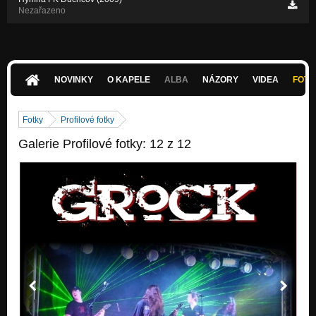
Nezařazeno
NOVINKY
O KAPELE
ALBA
NÁZORY
VIDEA
FOTK
Fotky
Profilové fotky
Galerie Profilové fotky: 12 z 12