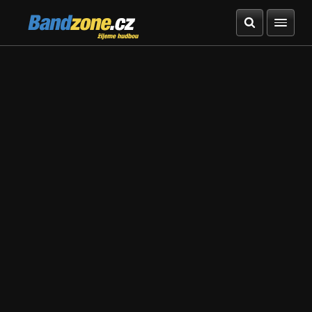
Bandzone.cz
žijeme hudbou