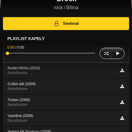
rock / Bílina
Sledovat
PLAYLIST KAPELY
0:00
/
0:00
Kostel hříchu (2010)
Nezařazeno
O dům dál (2009)
Nezařazeno
Tristan (2009)
Nezařazeno
Vysněná (2009)
Nezařazeno
Hymna FK Duchcov (2009)