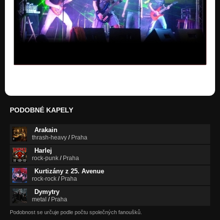
PODOBNÉ KAPELY
Arakain
thrash-heavy
/
Praha
Harlej
rock-punk
/
Praha
Kurtizány z 25. Avenue
rock-rock
/
Praha
Dymytry
metal
/
Praha
Podobnost se určuje podle počtu společných fanoušků.