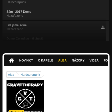
Hardcorepunk
Sám - 2017 Demo
Nezařazeno
Lidi jsme svině
Nezařazeno
Demo-Co teď po mě chceš.
Nezařazeno
Demo 1
Nezařazeno
NOVINKY
O KAPELE
ALBA
NÁZORY
VIDEA
FOTK
Člověk - živák
Nezařazeno
Alba
Hardcorepunk
Nezkoušej to vzdát - živák
Nezařazeno
Život
Nezařazeno