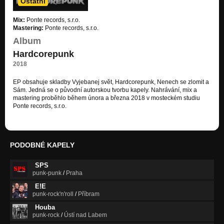
Ostatní
Mix:
Ponte records, s.r.o.
Mastering:
Ponte records, s.r.o.
Album
Hardcorepunk
2018
EP obsahuje skladby Vyjebanej svět, Hardcorepunk, Nenech se zlomit a
Sám. Jedná se o původní autorskou tvorbu kapely. Nahrávání, mix a
mastering proběhlo během února a března 2018 v mosteckém studiu
Ponte records, s.r.o.
PODOBNÉ KAPELY
SPS
punk-punk
/
Praha
E!E
punk-rock'n'roll
/
Příbram
Houba
punk-rock
/
Ústí nad Labem