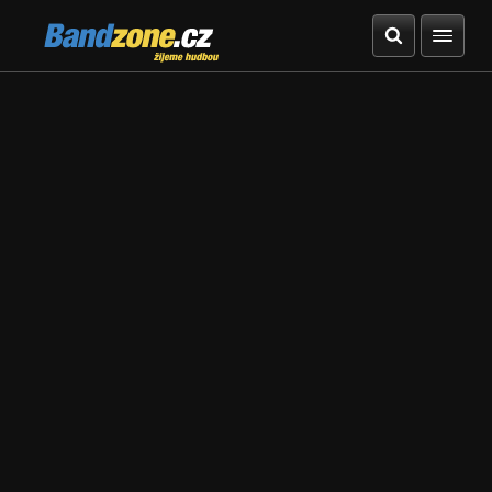
Bandzone.cz
žijeme hudbou