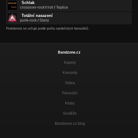
Schlak
crossover-rock'n'roll
/
Teplice
Totální nasazení
punk-rock
/
Slaný
Podobnost se určuje podle počtu společných fanoušků.
Bandzone.cz
Kapely
Koncerty
Videa
Fanoušci
Kluby
Soutěže
Bandzone.cz blog