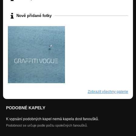
Nově přidané fotky
Zobrazit všechny galerie
PODOBNÉ KAPELY
K vypsání podobných kapel nemá kapela dost fanoušků.
Podobnost se určuje podle počtu společných fanoušků.