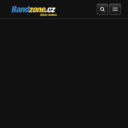
Bandzone.cz
žijeme hudbou