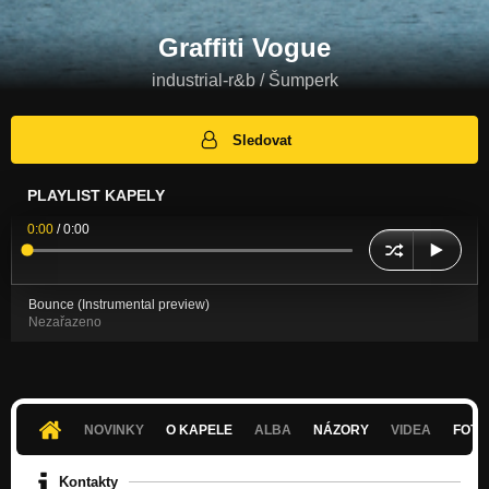
Graffiti Vogue
industrial-r&b / Šumperk
Sledovat
PLAYLIST KAPELY
0:00
/
0:00
Bounce (Instrumental preview)
Nezařazeno
NOVINKY
O KAPELE
ALBA
NÁZORY
VIDEA
FOTK
Kontakty