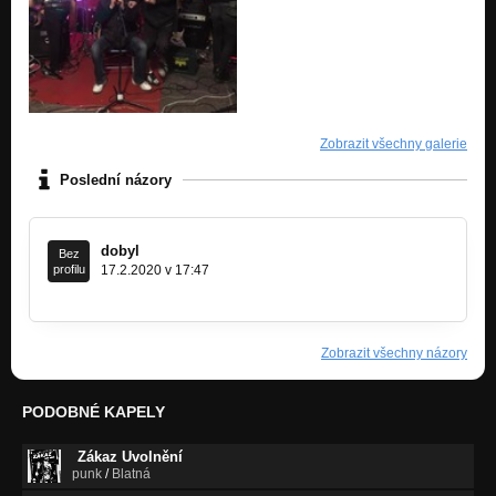
Zobrazit všechny galerie
Poslední názory
dobyl
Bez
profilu
17.2.2020 v 17:47
Zobrazit všechny názory
PODOBNÉ KAPELY
Zákaz Uvolnění
punk
/
Blatná