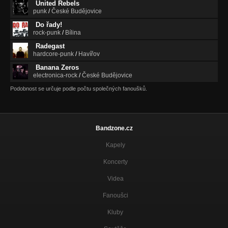
United Rebels
punk
/
České Budějovice
Do řady!
rock-punk
/
Bílina
Radegast
hardcore-punk
/
Havířov
Banana Zeros
electronica-rock
/
České Budějovice
Podobnost se určuje podle počtu společných fanoušků.
Bandzone.cz
Kapely
Koncerty
Videa
Fanoušci
Kluby