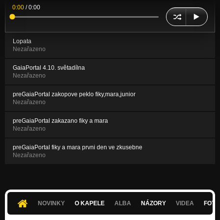
0:00
/
0:00
Lopata
Nezařazeno
GaiaPortal 4.10. světadílna
Nezařazeno
preGaiaPortal zakopove peklo fiky,mara,junior
Nezařazeno
preGaiaPortal zakazano fiky a mara
Nezařazeno
preGaiaPortal fiky a mara prvni den ve zkusebne
Nezařazeno
NOVINKY
O KAPELE
ALBA
NÁZORY
VIDEA
FOTK