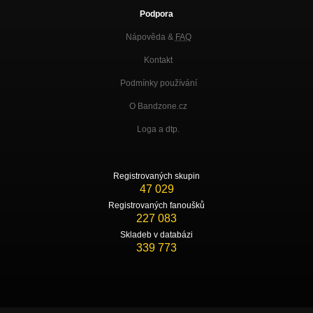
Podpora
Nápověda &
FAQ
Kontakt
Podmínky používání
O Bandzone.cz
Loga a dtp.
Registrovaných skupin
47 029
Registrovaných fanoušků
227 083
Skladeb v databázi
339 773