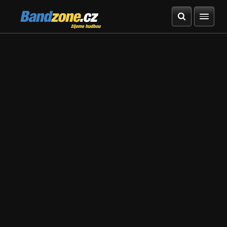
Bandzone.cz
žijeme hudbou