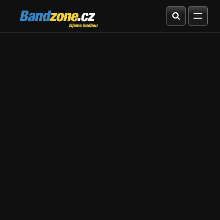
Bandzone.cz
žijeme hudbou