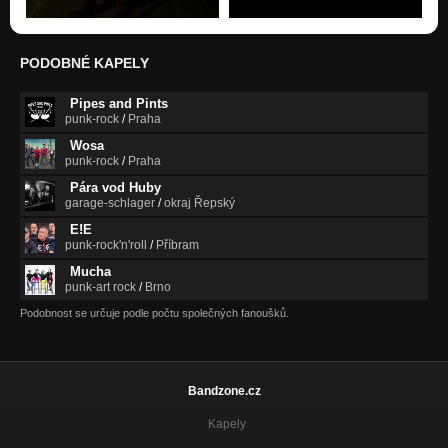
PODOBNÉ KAPELY
Pipes and Pints
punk-rock
/
Praha
Wosa
punk-rock
/
Praha
Pára vod Huby
garage-schlager
/
okraj Řepský
E!E
punk-rock'n'roll
/
Příbram
Mucha
punk-art rock
/
Brno
Podobnost se určuje podle počtu společných fanoušků.
Bandzone.cz
Kapely