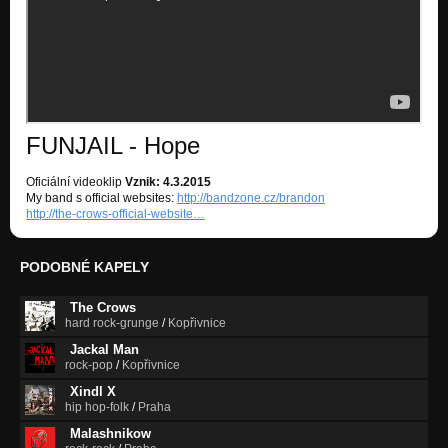
FUNJAIL - Hope
Oficiální videoklip
Vznik: 4.3.2015
My band s official websites:
http://bandzone.cz/brandon
http://the-crows-official-website…
PODOBNÉ KAPELY
The Crows
hard rock-grunge
/
Kopřivnice
Jackal Man
rock-pop
/
Kopřivnice
Xindl X
hip hop-folk
/
Praha
Malashnikow