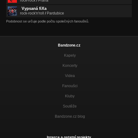
rock-rock
/
Praha
Vypsaná fiXa
rock-rock'n'roll
/
Pardubice
Podobnost se určuje podle počtu společných fanoušků.
Bandzone.cz
Kapely
Koncerty
Videa
Fanoušci
Kluby
Soutěže
Bandzone.cz blog
Inzerce a ostatní projekty