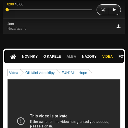
0:00
/
0:00
Jam
Nezařazeno
NOVINKY
O KAPELE
ALBA
NÁZORY
VIDEA
FOTK
Videa
Oficiální videoklipy
FUNJAIL - Hope