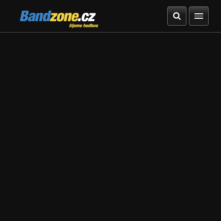
Bandzone.cz
žijeme hudbou