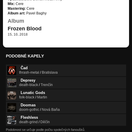
Mix:
Cere
Mastering:
Cere
Album art:
Pavel Baghy
Album
Frozen Blood
15. 10. 2018
PODOBNÉ KAPELY
Čad
thrash-metal
/
Bratislava
Depresy
death-black
/
Trenčín
Lunatic Gods
folk-black
/
Martin
Doomas
doom-gothic
/
Nová Baňa
Fleshless
death-grind
/
Děčín
Podobnost se určuje podle počtu společných fanoušků.