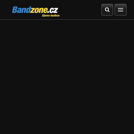
Bandzone.cz
žijeme hudbou