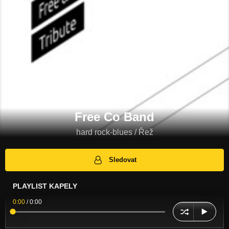
Free Co Band
hard rock-blues / Řež
Sledovat
PLAYLIST KAPELY
0:00
/
0:00