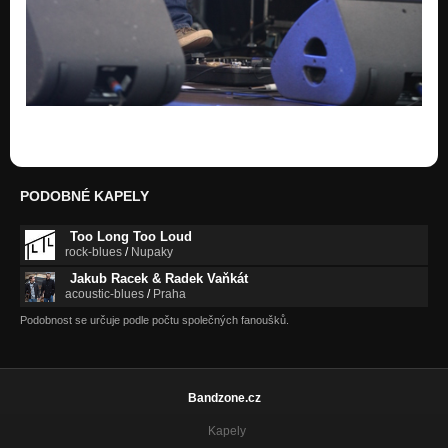
PODOBNÉ KAPELY
Too Long Too Loud
rock-blues
/
Nupaky
Jakub Racek & Radek Vaňkát
acoustic-blues
/
Praha
Podobnost se určuje podle počtu společných fanoušků.
Bandzone.cz
Kapely