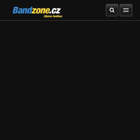
Bandzone.cz
žijeme hudbou