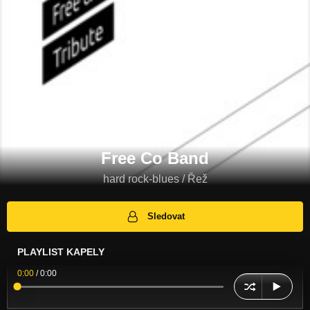
Free Co Band
hard rock-blues / Řež
Sledovat
PLAYLIST KAPELY
0:00
/
0:00