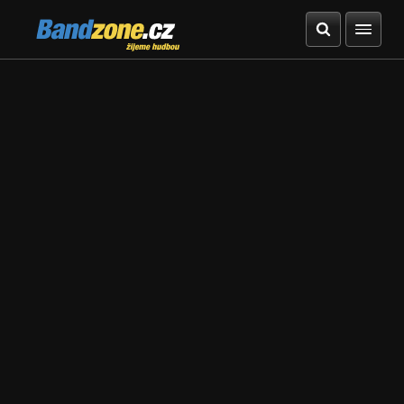
Bandzone.cz
žijeme hudbou