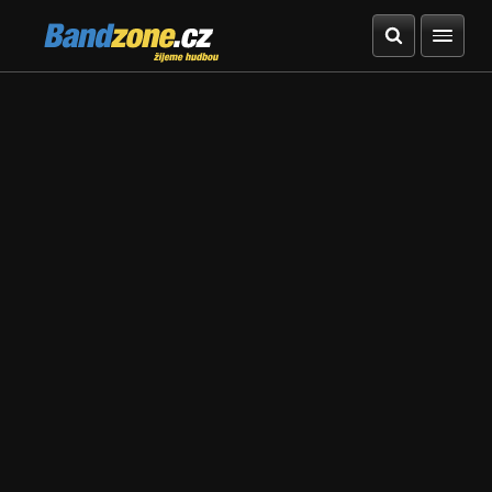
Bandzone.cz
žijeme hudbou