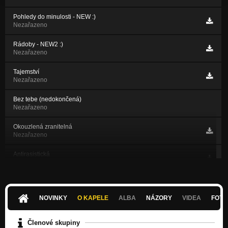
Pohledy do minulosti - NEW :)
Nezařazeno
Rádoby - NEW2 :)
Nezařazeno
Tajemství
Nezařazeno
Bez tebe (nedokončená)
Nezařazeno
Okouzlená zranitelná
Nezařazeno
Antirasistická
Nezařazeno
Neprohrávám
Nezařazeno
NOVINKY
O KAPELE
ALBA
NÁZORY
VIDEA
FOTK
9 Crimes
Nezařazeno
Členové skupiny