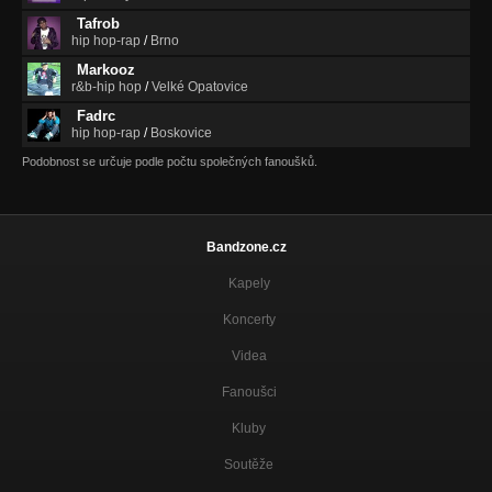
Tafrob
hip hop-rap
/
Brno
Markooz
r&b-hip hop
/
Velké Opatovice
Fadrc
hip hop-rap
/
Boskovice
Podobnost se určuje podle počtu společných fanoušků.
Bandzone.cz
Kapely
Koncerty
Videa
Fanoušci
Kluby
Soutěže