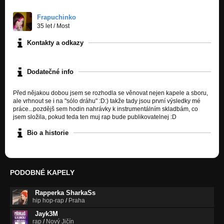
I don't love you
Nezařazeno
Frapuchinko
35 let
/
Most
Cancer
Kontakty a odkazy
Nezařazeno
Take A Bow
Nezařazeno
Dodatečné info
Instrumental
Před nějakou dobou jsem se rozhodla se věnovat nejen kapele a sboru,
Nezařazeno
ale vrhnout se i na "sólo dráhu" :D:) takže tady jsou první výsledky mé
práce...pozdějš sem hodin nahrávky k instrumentálním skladbám, co
Instrumental 2
jsem složila, pokud teda ten muj rap bude publikovatelnej :D
Nezařazeno
Bio a historie
Instrumental 3
Nezařazeno
PODOBNÉ KAPELY
Rapperka SharkaSs
hip hop-rap
/
Praha
Jayk3M
rap
/
Nový Jičín