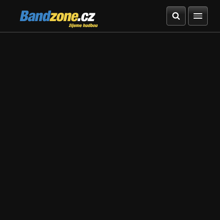
Bandzone.cz
žijeme hudbou