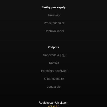
MONOLIT
Služby pro kapely
SOUZEN(A)
Presskity
ORGASMIX
Prodejhudbu.cz
ORGASMIX
ORGASMIX
Doprava kapel
REÁLIE
MONOLIT
Podpora
DUS SE!
MONOLIT
Nápověda &
FAQ
Kontakt
ČERNOČERNO
MONOLIT
Podmínky používání
CESTOPISS
O Bandzone.cz
MONOLIT
Loga a dtp.
KOM.PROMIS(E)
ORGASMIX
3D
Registrovaných skupin
ORGASMIX