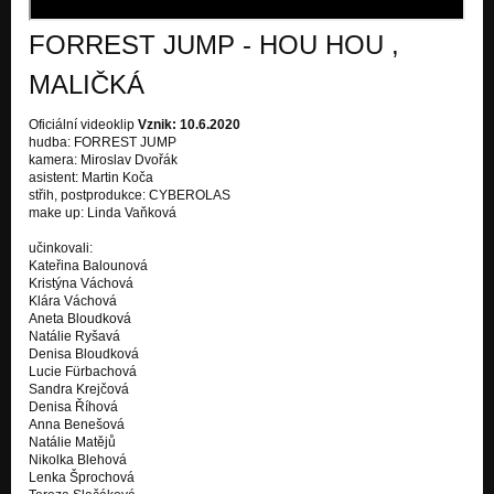
FORREST JUMP
FORREST JUMP - HOU HOU ,
V ZÁPLAVÁCH
FORREST JUMP
MALIČKÁ
WLASS
Oficiální videoklip
Vznik: 10.6.2020
FORREST JUMP
hudba: FORREST JUMP
kamera: Miroslav Dvořák
NA DOTEK
asistent: Martin Koča
FORREST JUMP
střih, postprodukce: CYBEROLAS
make up: Linda Vaňková
ZLOM
FORREST JUMP
učinkovali:
Kateřina Balounová
Kristýna Váchová
DÁVÍVÁM
Klára Váchová
FORREST JUMP
Aneta Bloudková
Natálie Ryšavá
MASO
Denisa Bloudková
FORREST JUMP
Lucie Fürbachová
Sandra Krejčová
OPRATĚ
Denisa Říhová
NEMINEM
Anna Benešová
Natálie Matějů
Nikolka Blehová
ŠAŠEK A KRÁL
Lenka Šprochová
NEMINEM