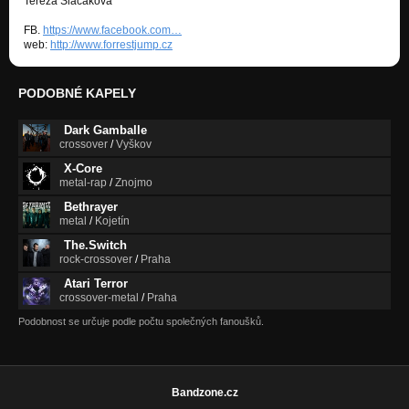
Tereza Slačáková
MERIARTY
FB.
https://www.facebook.com…
NEMINEM
web:
http://www.forrestjump.cz
MONOLIT
MONOLIT
PODOBNÉ KAPELY
DATA MORGANA
Dark Gamballe
MONOLIT
crossover
/
Vyškov
X-Core
SIRÉNA
metal-rap
/
Znojmo
MONOLIT
Bethrayer
metal
/
Kojetín
NEZAMYKÁM
MONOLIT
The.Switch
rock-crossover
/
Praha
KDO HLÍDÁ HLÍDAČE?
Atari Terror
NEMINEM
crossover-metal
/
Praha
ZVRAT
Podobnost se určuje podle počtu společných fanoušků.
NEMINEM
NEMINEM
NEMINEM
Bandzone.cz