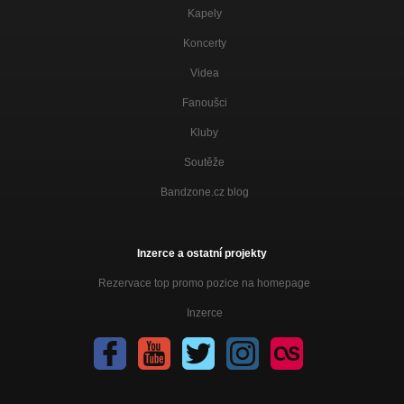
BEZ PTANÍ
Kapely
NEMINEM
Koncerty
SYŤ!
Videa
NEMINEM
Fanoušci
POČÍTÁN
NEMINEM
Kluby
ZÁVIDÍM
Soutěže
NEMINEM
Bandzone.cz blog
BEZMASČÍ
MONOLIT
Inzerce a ostatní projekty
STEJNOHRA
MONOLIT
Rezervace top promo pozice na homepage
HERO.INN
Inzerce
ORGASMIX
SIGN.ALL
ORGASMIX
ZVLÁŠTNĚ ZVLÁŠTNÍ