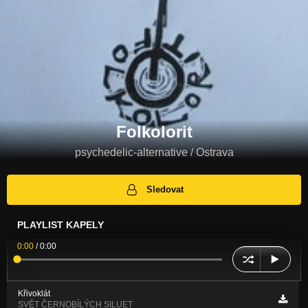
Folkolorit
psychedelic-alternative / Ostrava
Sledovat
PLAYLIST KAPELY
0:00
/
0:00
Křivoklát
SVĚT ČERNOBÍLÝCH SILUET