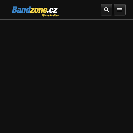
Bandzone.cz
žijeme hudbou