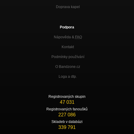
Doprava kapel
Pole,role,rum (Live Landek)
Nezařazeno
Hřbitov hub (Live Landek)
Podpora
Nezařazeno
Nápověda &
FAQ
Mohyla (Vítání jara016 + Mamut)
Nezařazeno
Kontakt
Déšť (Vítání jara + Mamut)
Podmínky používání
Nezařazeno
O Bandzone.cz
Hanka
Nezařazeno
Loga a dtp.
Potkal Zappa Trumpa (Vítáná jara016 + Mamut)
Nezařazeno
Registrovaných skupin
47 031
Déšť !
Nezařazeno
Registrovaných fanoušků
227 086
Ruka
Skladeb v databázi
Nezařazeno
339 791