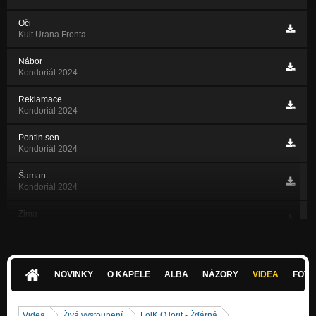
Oči
Kult Urana Fronta
Nábor
Kondoriál 2024
Reklamace
Kondoriál 2024
Pontin sen
Kondoriál 2024
Šaman
Kondoriál 2024
Zima
SVĚT ČERNOBÍLÝCH SILUET
Ryju do lina
SVĚT ČERNOBÍLÝCH SILUET
NOVINKY
O KAPELE
ALBA
NÁZORY
VIDEA
FOTK
TO MY!
SVĚT ČERNOBÍLÝCH SILUET
Videa
Živá vystoupení
FolK.O.lorit - Žďárná