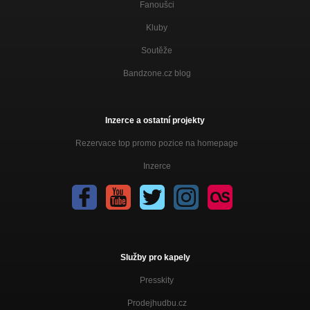
Kult Urana Fronta
Fanoušci
Předlouhá o Ohních
Kluby
Kult Urana Fronta
Soutěže
Atmosféra (bonus)
Bandzone.cz blog
Kult Urana Fronta
Mimozemské krajiny (bonus)
Kult Urana Fronta
Inzerce a ostatní projekty
Očekávání - Vítání jara 2018+Mamut
Rezervace top promo pozice na homepage
Nezařazeno
Inzerce
Pontin sen
ZOBÁČEK
Ubývání (feat Mamut)
Nezařazeno
Punk na druhou stranu (Mamut)
Služby pro kapely
ZOBÁČEK
Presskity
DÉŠŤ 2
ZOBÁČEK
Prodejhudbu.cz