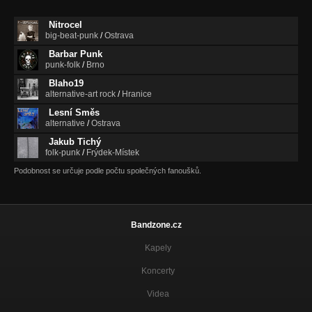
Žďárná (verze 2021)
TRYZNY A PRODUKTY
Nitrocel
big-beat-punk
/
Ostrava
Létá jako pták (2020)
Nezařazeno
Barbar Punk
punk-folk
/
Brno
Mr.Chou (2020)
Blaho19
Nezařazeno
alternative-art rock
/
Hranice
Lesní Směs
Záhoří
alternative
/
Ostrava
Kult Urana Fronta
Jakub Tichý
ZOBÁČEK
folk-punk
/
Frýdek-Místek
ZOBÁČEK
Podobnost se určuje podle počtu společných fanoušků.
Japonerie (bonus)
Kult Urana Fronta
Bandzone.cz
Ranní Mantra
Kult Urana Fronta
Kapely
Jarní lání
Koncerty
Nezařazeno
Videa
Zahrady