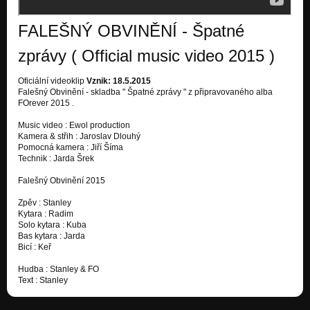
FALEŠNÝ OBVINĚNÍ - Špatné
zprávy ( Official music video 2015 )
Oficiální videoklip
Vznik: 18.5.2015
Falešný Obvinění - skladba " Špatné zprávy " z připravovaného alba
FOrever 2015 .
Music video : Ewol production
Kamera & střih : Jaroslav Dlouhý
Pomocná kamera : Jiří Šíma
Technik : Jarda Šrek
Falešný Obvinění 2015
Zpěv : Stanley
Kytara : Radim
Solo kytara : Kuba
Bas kytara : Jarda
Bicí : Keř
Hudba : Stanley & FO
Text : Stanley