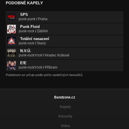
PODOBNÉ KAPELY
SPS
punk-punk
/
Praha
Punk Floid
punk-rock
/
Zábřeh
Totální nasazení
punk-rock
/
Slaný
N.V.Ú.
punk-rock'n'roll
/
Hradec Králové
E!E
punk-rock'n'roll
/
Příbram
Podobnost se určuje podle počtu společných fanoušků.
Bandzone.cz
Kapely
Koncerty
Videa