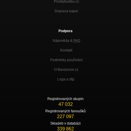
Prodejhudbu.cz
Doprava kapel
Podpora
Nápověda &
FAQ
Kontakt
Podmínky používání
O Bandzone.cz
Loga a dtp.
Registrovaných skupin
47 032
Registrovaných fanoušků
227 097
Skladeb v databázi
339 862