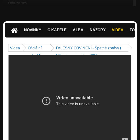
Óda za sny
MEMORY
Corrado
MEMORY
NOVINKY
O KAPELE
ALBA
NÁZORY
VIDEA
FOTK
Zrozen v Bolesti
ZROZEN V BOLESTI
Videa
Oficiální
FALEŠNÝ OBVINĚNÍ - Špatné zprávy (
Lék na Lidskost
videoklipy
Official music video 2015 )
ZROZEN V BOLESTI
Amerika II.
ZROZEN V BOLESTI
Ocelové Město
OCELOVÉ MĚSTO
Dělník
Nezařazeno