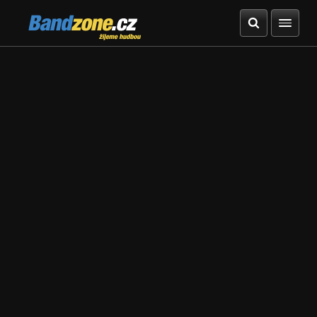
Bandzone.cz
žijeme hudbou