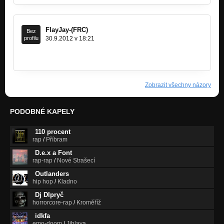
FlayJay-(FRC)
Bez
profilu
30.9.2012 v 18:21
http://www.youtube.com/watch?v=ngj2i8M…
Zobrazit všechny názory
PODOBNÉ KAPELY
110 procent
rap
/
Příbram
D.e.x a Font
rap-rap
/
Nové Strašecí
Outlanders
hip hop
/
Kladno
Dj DIpryč
horrorcore-rap
/
Kroměříž
idkfa
emo-doom
/
Jihlava