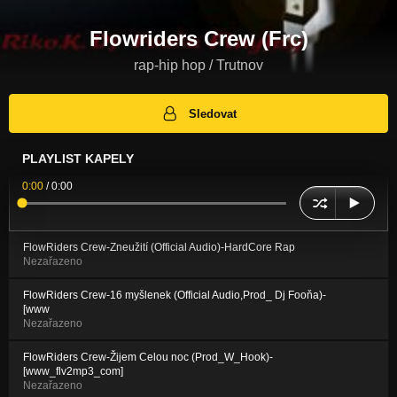
Flowriders Crew (Frc)
rap-hip hop / Trutnov
Sledovat
PLAYLIST KAPELY
0:00
/
0:00
FlowRiders Crew-Zneužití (Official Audio)-HardCore Rap
Nezařazeno
FlowRiders Crew-16 myšlenek (Official Audio,Prod_ Dj Fooňa)-
[www
Nezařazeno
FlowRiders Crew-Žijem Celou noc (Prod_W_Hook)-
[www_flv2mp3_com]
Nezařazeno