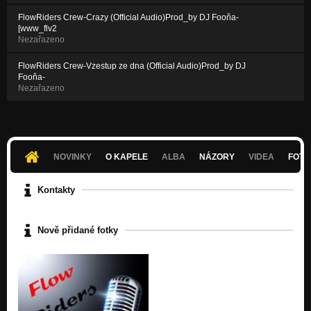
FlowRiders Crew-Crazy (Official Audio)Prod_by DJ Fooňa-
[www_flv2
Nezařazeno
FlowRiders Crew-Vzestup ze dna (Official Audio)Prod_by DJ
Fooňa-
Nezařazeno
NOVINKY
O KAPELE
ALBA
NÁZORY
VIDEA
FOTK
Kontakty
Nově přidané fotky