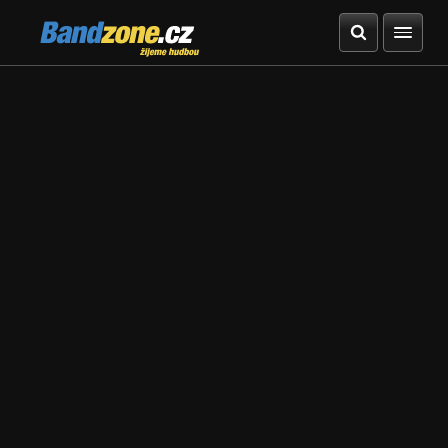
Bandzone.cz
žijeme hudbou