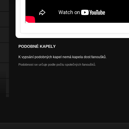
PODOBNÉ KAPELY
K vypsání podobných kapel nemá kapela dost fanoušků.
Podobnost se určuje podle počtu společných fanoušků.