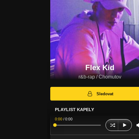
Flex Kid
r&b-rap / Chomutov
Sledovat
PLAYLIST KAPELY
0:00
/
0:00