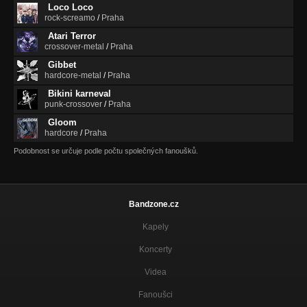
Loco Loco
rock-screamo
/
Praha
Atari Terror
crossover-metal
/
Praha
Gibbet
hardcore-metal
/
Praha
Bikini karneval
punk-crossover
/
Praha
Gloom
hardcore
/
Praha
Podobnost se určuje podle počtu společných fanoušků.
Bandzone.cz
Kapely
Koncerty
Videa
Fanoušci