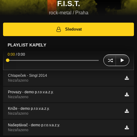
F.I.S.T.
rock-metal / Praha
Sledovat
PLAYLIST KAPELY
0:00
/
0:00
Chlapeček - Singl 2014
Nezařazeno
Provazy - demo p.r.o.v.a.z.y.
Nezařazeno
Kníže - demo p.r.o.v.a.z.y.
Nezařazeno
Našeptávač - demo p.r.o.v.a.z.y.
Nezařazeno