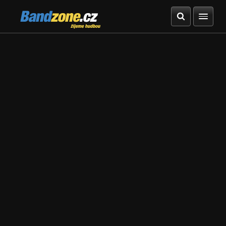
Bandzone.cz
žijeme hudbou