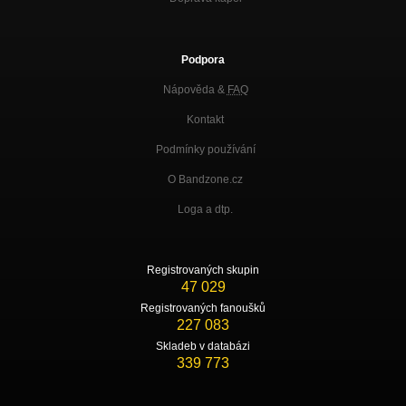
Podpora
Nápověda &
FAQ
Kontakt
Podmínky používání
O Bandzone.cz
Loga a dtp.
Registrovaných skupin
47 029
Registrovaných fanoušků
227 083
Skladeb v databázi
339 773