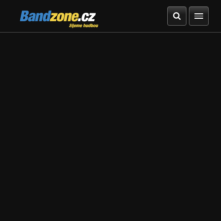
Bandzone.cz
žijeme hudbou