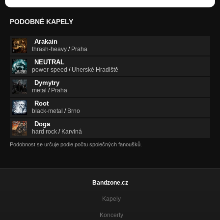
PODOBNÉ KAPELY
Arakain
thrash-heavy
/
Praha
NEUTRAL
power-speed
/
Uherské Hradiště
Dymytry
metal
/
Praha
Root
black-metal
/
Brno
Doga
hard rock
/
Karviná
Podobnost se určuje podle počtu společných fanoušků.
Bandzone.cz
Kapely
Koncerty