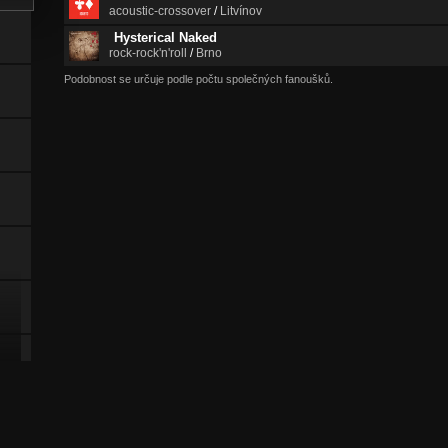
acoustic-crossover
/
Litvínov
Hysterical Naked
rock-rock'n'roll
/
Brno
Podobnost se určuje podle počtu společných fanoušků.