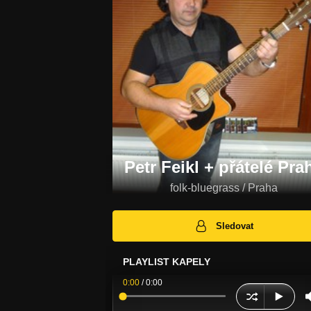
Petr Feikl + přátelé Pra
folk-bluegrass / Praha
Sledovat
PLAYLIST KAPELY
0:00
/
0:00