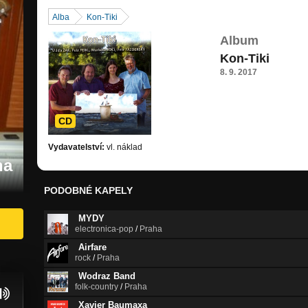
Alba
Kon-Tiki
Album
Kon-Tiki
8. 9. 2017
CD
Vydavatelství:
vl. náklad
ha
PODOBNÉ KAPELY
MYDY
electronica-pop
/
Praha
Airfare
rock
/
Praha
Wodraz Band
folk-country
/
Praha
Xavier Baumaxa