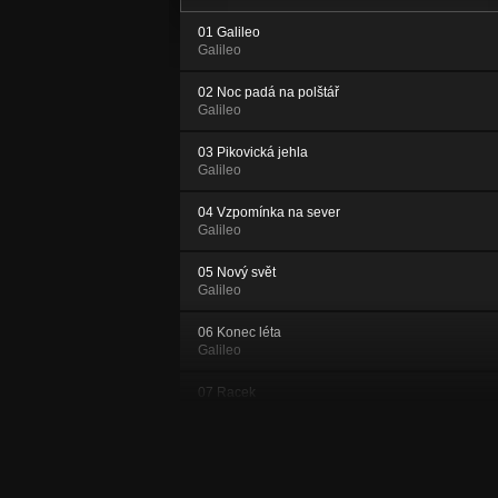
01 Galileo
Galileo
02 Noc padá na polštář
Galileo
03 Pikovická jehla
Galileo
04 Vzpomínka na sever
Galileo
05 Nový svět
Galileo
06 Konec léta
Galileo
07 Racek
Galileo
08 Nostalgická
Galileo