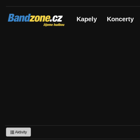
Bandzone.cz
Kapely
Koncerty
žijeme hudbou
Aktivity