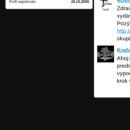
4Oth
Profil registrován
26.10.2009
Zdra
vydá
Pozý
http:
skup
Krahule
Krah
Ahoj
pred
vypoč
krok 