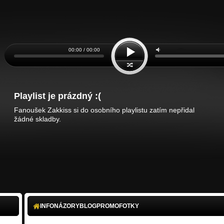
00:00 / 00:00
Playlist je prázdný :(
Fanoušek Zakkiss si do osobního playlistu zatím nepřidal
žádné skladby.
INFO
NÁZORY
BLOG
PROMO
FOTKY