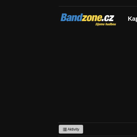
Bandzone.cz
Ka
žijeme hudbou
Aktivity