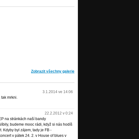
Zobrazit všechny galerie
3.1.2014 ve 14:06
, tak mrkni.
22.2.2012 v 0:24
 EP na stránkách naší bandy
alíbily, budeme mooc rádi, když si nás hodíš
t. Kdyby byl zájem, tady je FB -
oncert v pátek 24. 2. v House of blues v