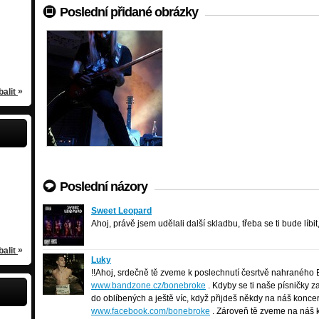
rtin Juha
ďa and the Gang
Dexter
Poslední přidané obrázky
Nisou
-punk
lzeň
hard rock-metal
/
Písek
/
Besednice
»
balit
ek
Alena_Dongi
55 let
/
Mýto
Poslední názory
Sweet Leopard
Sweet Leopard
glam-hard rock
/
Ostrava
Ahoj, právě jsem udělali další skladbu, třeba se ti bude líbit
»
balit
Luky
Luky
Práznovce
!!Ahoj, srdečně tě zveme k poslechnutí česrtvě nahraného
www.bandzone.cz/bonebroke
. Kdyby se ti naše písničky z
do oblíbených a ještě víc, když přijdeš někdy na náš koncer
www.facebook.com/bonebroke
. Zároveň tě zveme na náš k