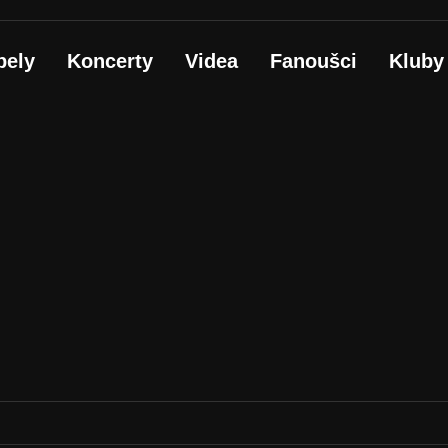
pely
Koncerty
Videa
Fanoušci
Kluby