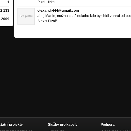
1
Plzni. Jirka
2 133
olexandr444@gmail.com
ahoj Martin, možna znaš nekoho kdo by chtěl zahrat od bo
Bez profilu
6.2009
Alex s Plzně.
statní projekty
Služby pro kapely
Podpora