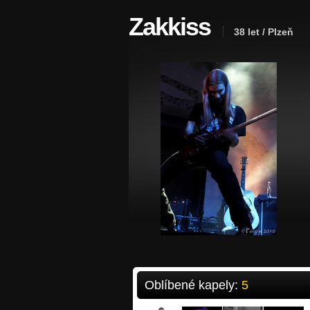
Zakkiss
38 let / Plzeň
Oblíbené kapely:
5