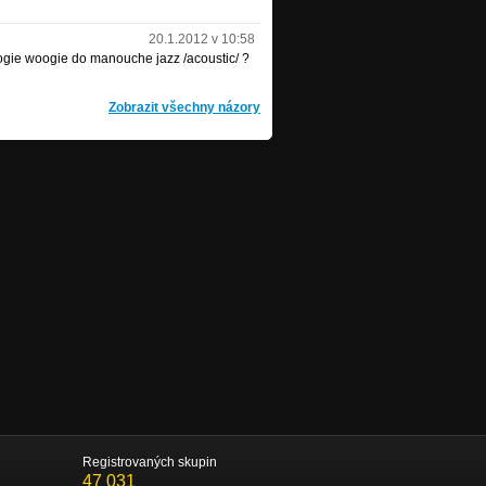
20.1.2012 v 10:58
ogie woogie do manouche jazz /acoustic/ ?
Zobrazit všechny názory
Registrovaných skupin
47 031