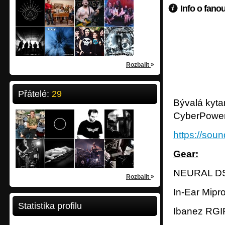
AkroA
Chiasmatic
Boron
Kurtizány z 25. Avenue
Info o fano
metal-progressive
ethno-experimental
/
Luhačovice
hardcore-power
/
Vsetín
rock-rock
/
Sokolov
/
Praha
Disconcrete
DNY
Matahari
Asymmetric
Substance Of Change -
metal-progressive
garage-garage
/
Bratislava
rock-crossover
/
Prachatice
metalcore-experimental
/
Praha
/
ValMe
»
Rozbalit
Substance Of Change -
Přátelé:
29
Bývalá kyta
Pavel Číž-drummer
Vlastapasta
Vlky
DDX
CyberPower-
My Pulse - SVINĚ - Och
24 let
/
Lidečko
46 let
/
Prachatice
41 let
/
Prachatice
50 let
/
Parchantice
My Pulse - SVINĚ - Kd
https://so
Kubass
vasic
Sad
Rajče
My Pulse - SVINĚ - Ra
39 let
/
Slavičín
40 let
/
Studénka
40 let
/
České Budějovice
57 let
/
České Budějovice
Gear:
My Pulse - SVINĚ - Bi
NEURAL DS
»
Rozbalit
My Pulse - SVINĚ - Rul
In-Ear Mip
My Pulse - SVINĚ - De
Statistika profilu
Ibanez RGIF