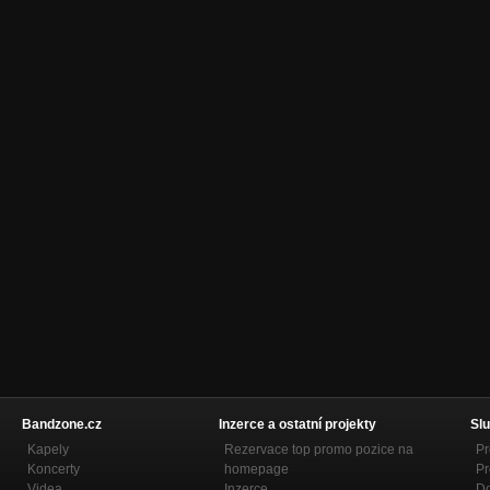
Bandzone.cz
Inzerce a ostatní projekty
Slu
Kapely
Rezervace top promo pozice na
Pr
Koncerty
homepage
Pr
Videa
Inzerce
Do