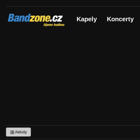
Bandzone.cz
Kapely
Koncerty
žijeme hudbou
Aktivity