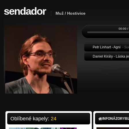
sendador
Muž / Hostivice
00:00 /
Petr Linhart - Agni
- Su
Daniel Király - Láska je
Oblíbené kapely:
24
INFO
NÁZORY
B