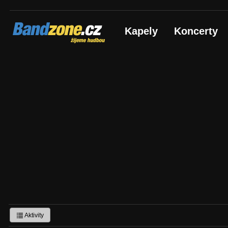
Bandzone.cz
Kapely
Koncerty
žijeme hudbou
Aktivity