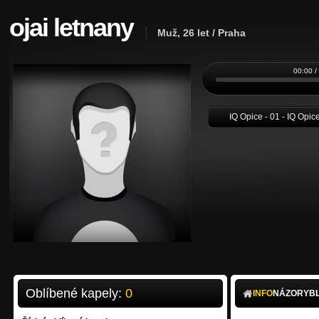
ojai letnany
Muž, 26 let / Praha
00:00 /
IQ Opice - 01 - IQ Opic
Oblíbené kapely:
0
INFO
NÁZORY
B