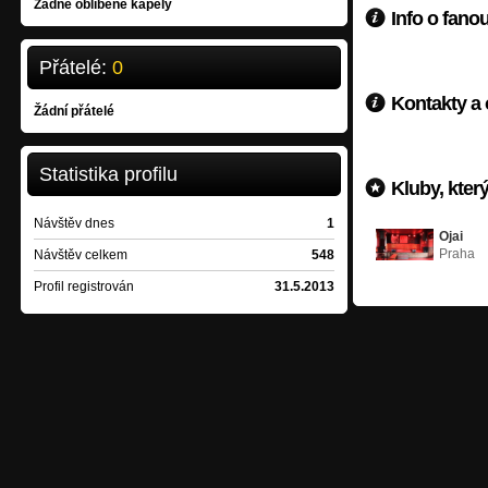
Žádné oblíbené kapely
Info o fano
Přátelé:
0
Kontakty a
Žádní přátelé
Statistika profilu
Kluby, kte
Návštěv dnes
1
Ojai
Praha
Návštěv celkem
548
Profil registrován
31.5.2013