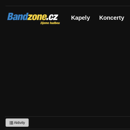
Bandzone.cz
Kapely
Koncerty
žijeme hudbou
Aktivity