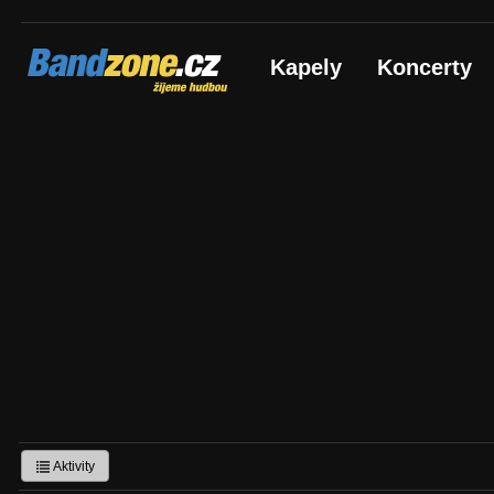
Bandzone.cz
Kapely
Koncerty
žijeme hudbou
Aktivity