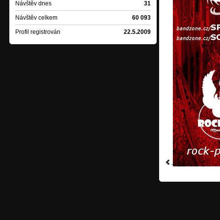
Návštěv dnes
31
Návštěv celkem
60 093
Profil registrován
22.5.2009