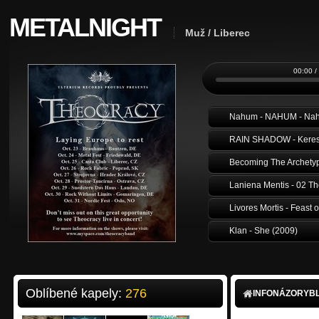
METALNIGHT
Muž / Liberec
00:00 /
RAIN SHADOW - Keresz
Becoming The Archetyp
Laniena Mentis - 02 Th
Livores Mortis - Feast o
Klan - She (2009)
Pikodeath - Different 
V.A.R. - Věci vostrý [C
Oblíbené kapely:
276
INFO
NÁZORY
B
Sagittari - RECYKLAC