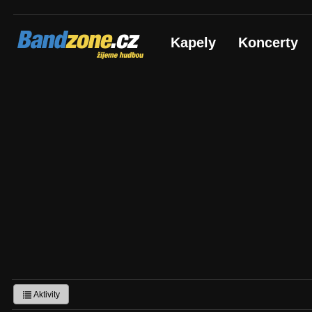
Bandzone.cz
Kapely
Koncerty
žijeme hudbou
Aktivity