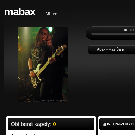
mabax
65 let
00:00 /
Abax - Máš Šanci
Oblíbené kapely:
0
INFO
NÁZORY
B