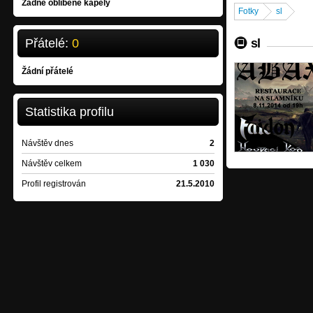
Žádné oblíbené kapely
Fotky
sl
Přátelé:
0
sl
Žádní přátelé
Statistika profilu
Návštěv dnes
2
Návštěv celkem
1 030
Profil registrován
21.5.2010