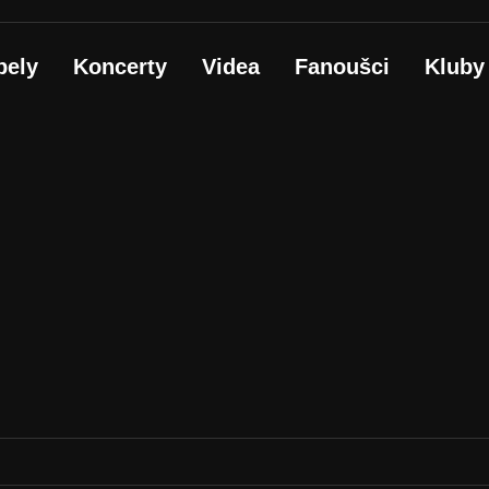
pely
Koncerty
Videa
Fanoušci
Kluby