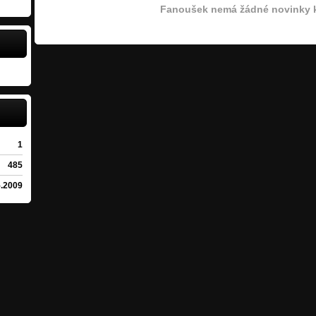
Fanoušek nemá žádné novinky k
1
485
5.2009