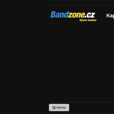
Bandzone.cz
Ka
žijeme hudbou
Aktivity