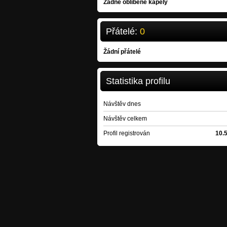
Žádné oblíbené kapely
Přátelé:
0
Žádní přátelé
Statistika profilu
Návštěv dnes
Návštěv celkem
Profil registrován
10.