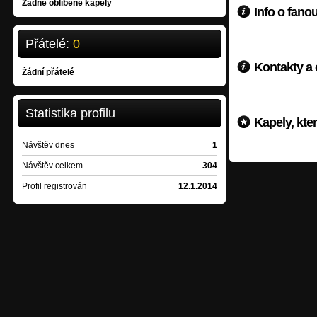
Žádné oblíbené kapely
Info o fano
Přátelé:
0
Kontakty a
Žádní přátelé
Statistika profilu
Kapely, kte
Návštěv dnes
1
Návštěv celkem
304
Profil registrován
12.1.2014