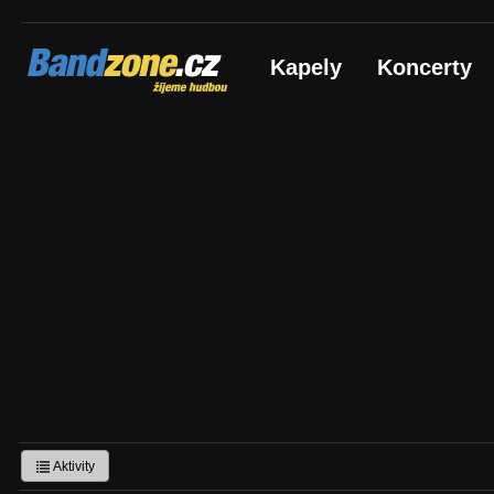
Bandzone.cz
Kapely
Koncerty
žijeme hudbou
Aktivity