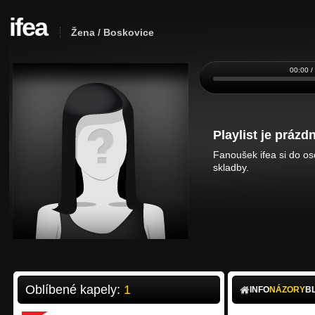
ifea
Žena / Boskovice
00:00 /
Playlist je prázdn
Fanoušek ifea si do os
skladby.
Oblíbené kapely:
1
INFO
NÁZORY
B