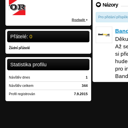
Seňorita
Názory
hard rock
/
Boskovice
Pro přidání příspě
»
Rozbalit
Bandzon
Band
Přátelé:
0
Děkuj
Až se
Žádní přátelé
si př
hudeb
Statistika profilu
pro i
Band
Návštěv dnes
1
Návštěv celkem
344
Profil registrován
7.9.2015