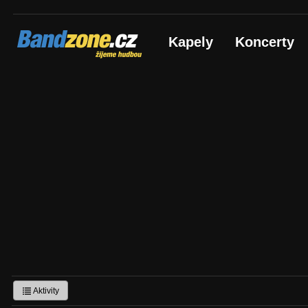
Bandzone.cz
Kapely
Koncerty
žijeme hudbou
Aktivity