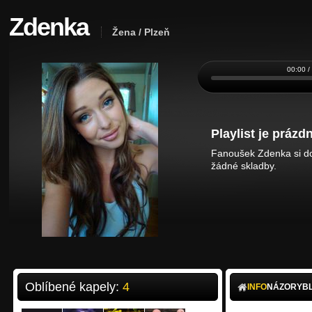
Zdenka
Žena / Plzeň
00:00 /
Playlist je prázdn
Fanoušek Zdenka si do 
žádné skladby.
Oblíbené kapely:
4
INFO
NÁZORY
B