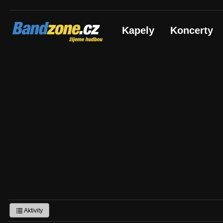
Bandzone.cz
Kapely
Koncerty
žijeme hudbou
Aktivity