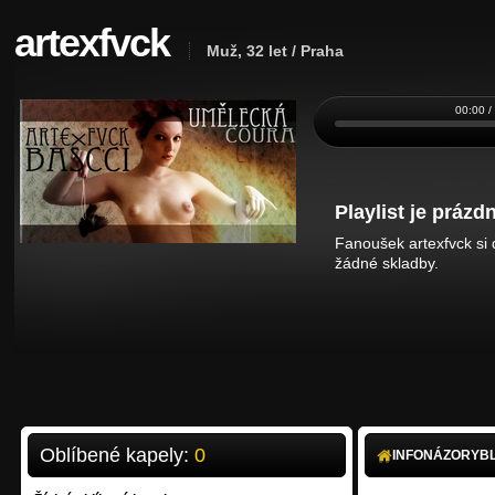
artexfvck
Muž, 32 let / Praha
00:00 /
Playlist je prázdn
Fanoušek artexfvck si 
žádné skladby.
Oblíbené kapely:
0
INFO
NÁZORY
B