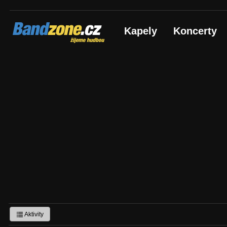
Bandzone.cz
Kapely
Koncerty
žijeme hudbou
Aktivity