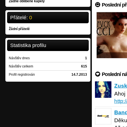
Žádné oblíbené kapely
Poslední př
Přátelé:
0
Žádní přátelé
Statistika profilu
Návštěv dnes
1
Návštěv celkem
615
Poslední n
Profil registrován
14.7.2013
Zuska S
Zusk
Ahoj 
http
Bandzon
Band
Děkuj