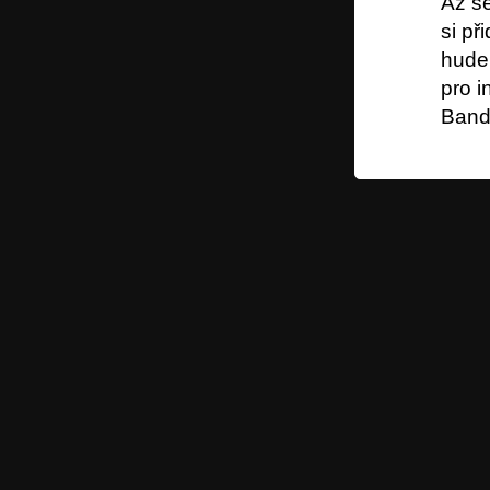
Až se
si př
hudeb
pro i
Band