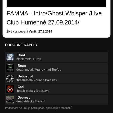
FAMMA - Intro/Ghost Whisper /Live
Club Humenné 27.09.2014/
Živé vystoupení
Vznik: 27.9.2014
PODOBNÉ KAPELY
Root
black-metal
/
Brno
Brute
death-metal
/
Vranov nad Topľou
Debustrol
thrash-metal
/
Mladá Boleslav
Čad
thrash-metal
/
Bratislava
Depresy
death-black
/
Trenčín
Podobnost se určuje podle počtu společných fanoušků.