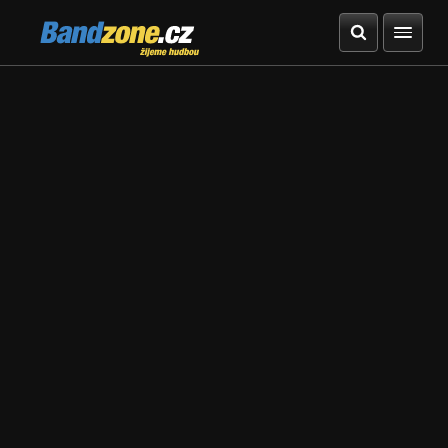
Bandzone.cz
žijeme hudbou