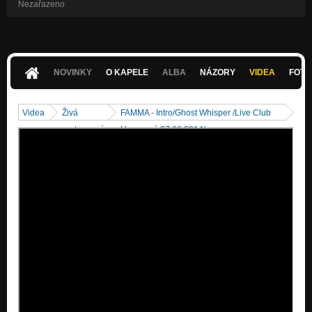
Nezařazeno
NOVINKY
O KAPELE
ALBA
NÁZORY
VIDEA
FOTK
Videa
Živá
FAMMA - Intro/Ghost Whisper /Live Club
vystoupení
Humenné 27.09.2014/