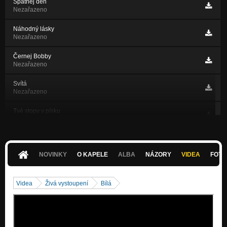
Špatnej den
Nezařazeno
Náhodný lásky
Nezařazeno
Černej Bobby
Nezařazeno
Svítá
Nezařazeno
Tvé stopy v písku
Nezařazeno
První sníh
Nezařazeno
NOVINKY
O KAPELE
ALBA
NÁZORY
VIDEA
FOTK
Duše koní
Nezařazeno
Videa
Živá vystoupení
Bílá
Podzimní zpráva
Nezařazeno
Teta Anna