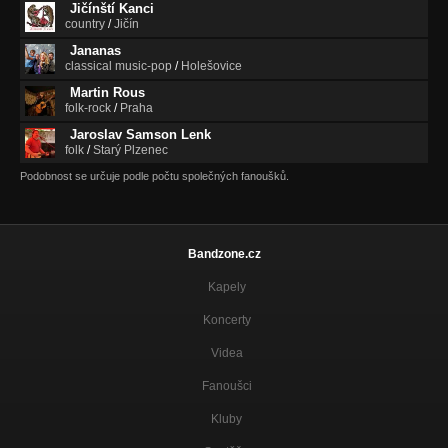
Jičínští Kanci
country
/
Jičín
Jananas
classical music-pop
/
Holešovice
Martin Rous
folk-rock
/
Praha
Jaroslav Samson Lenk
folk
/
Starý Plzenec
Podobnost se určuje podle počtu společných fanoušků.
Bandzone.cz
Kapely
Koncerty
Videa
Fanoušci
Kluby