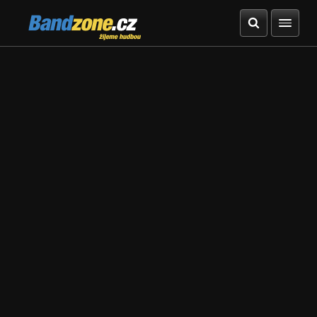
Bandzone.cz
žijeme hudbou