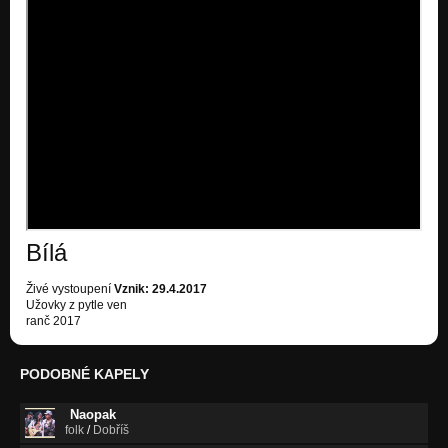
Nezařazeno
Bílá
Živé vystoupení
Vznik: 29.4.2017
Užovky z pytle ven
ranč 2017
PODOBNÉ KAPELY
Naopak
folk
/
Dobříš