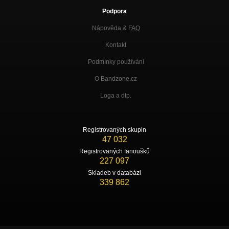
Podpora
Nápověda &
FAQ
Kontakt
Podmínky používání
O Bandzone.cz
Loga a dtp.
Registrovaných skupin
47 032
Registrovaných fanoušků
227 097
Skladeb v databázi
339 862