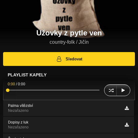
Užovky z pytle ven
country-folk / Jičín
Sledovat
PLAYLIST KAPELY
0:00
/
0:00
Palma vítězství
Nezařazeno
Dopisy z luk
Nezařazeno