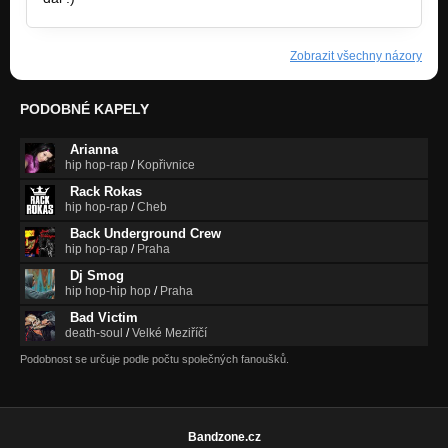
Zobrazit všechny názory
PODOBNÉ KAPELY
Arianna
hip hop-rap
/
Kopřivnice
Rack Rokas
hip hop-rap
/
Cheb
Back Underground Crew
hip hop-rap
/
Praha
Dj Smog
hip hop-hip hop
/
Praha
Bad Victim
death-soul
/
Velké Meziříčí
Podobnost se určuje podle počtu společných fanoušků.
Bandzone.cz