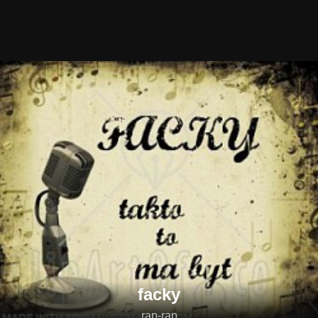
facky
rap-rap