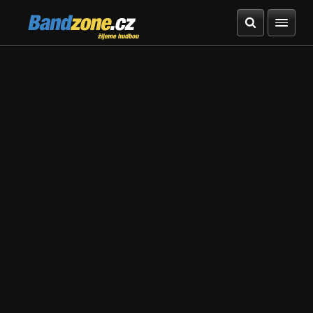
Bandzone.cz
žijeme hudbou