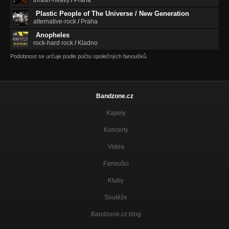
Plastic People of The Universe / New Generation
alternative-rock
/
Praha
Anopheles
rock-hard rock
/
Kladno
Podobnost se určuje podle počtu společných fanoušků.
Bandzone.cz
Kapely
Koncerty
Videa
Fanoušci
Kluby
Soutěže
Bandzone.cz blog