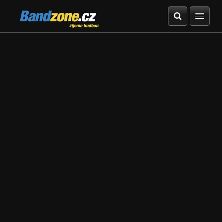
Bandzone.cz
žijeme hudbou