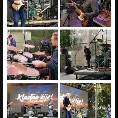
Ještě včera
Hala bala blues
Blues prasklý struny
Hala bala blues
Co je, Co je
Hala bala blues