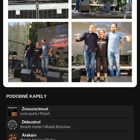
PODOBNÉ KAPELY
Znouzectnost
rock-punk
/
Plzeň
Debustrol
thrash-metal
/
Mladá Boleslav
Arakain
thrash-heavy
/
Praha